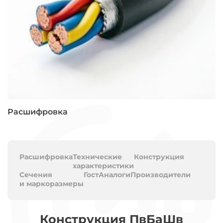
Расшифровка
Расшифровка
Технические
Конструкция
характеристики
Сечения
Гост
Аналоги
Производители
и маркоразмеры
Конструкция ПвБаШв