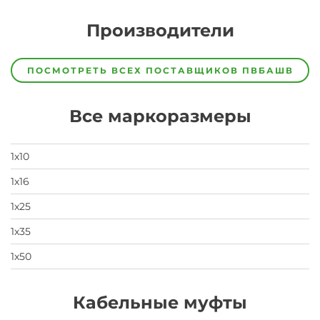
Производители
Завод
Завод-
ПОСМОТРЕТЬ ВСЕХ ПОСТАВЩИКОВ
ПВБАШВ
изготовитель
предпочел
скрыть
Все маркоразмеры
свои
данные
заявка
на
1х10
завод
1х16
1х25
1х35
1х50
Кабельные муфты