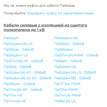
Мы не знаем муфты для
кабеля
ПвБаШв
.
Попробуйте
подобрать муфту по характеристикам
.
Кабели силовые с изоляцией из сшитого
полиэтилена до 1 кВ
ПвБаШп
ПвБаШвнг(A)
ПвБаШвнг(A)-LS
ПвБбШп - 0,66кВ
ПвБбШв - 0,66кВ
ПвБбШвнг
ПвБбШвнг-LS
ПвБПнг(A)-FRHF - 0,66кВ
ПвБПнг(A)-HF - 0,66кВ
ПвБШп - 0,66кВ
ПвБШв - 0,66кВ
ПвБШвнг(A)
ПвБШвнг(A)-ХЛ - 0,66кВ
ПвБШвнг(A)-LS - 0,66кВ
ПвБШвнг(A)-LS-ХЛ - 0,66кВ
ПвБШвнг(B) - 0,66кВ
ПвКбШнг - 0,66кВ
ПвПГЭнг-FRHF
ПвПГнг(A)-HF - 0,66кВ
ПвПГнг-FRHF
ПвПГнг-HF
ПвПнг(A)-FRHF
ПвПнг(A)-HF
ПвВнг(A)-LS