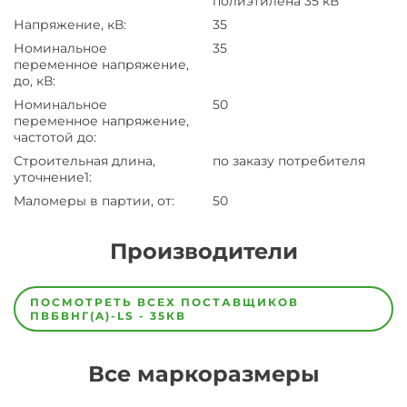
полиэтилена 35 кВ
Напряжение, кВ
:
35
Номинальное
35
переменное напряжение,
до, кВ
:
Номинальное
50
переменное напряжение,
частотой до
:
Строительная длина,
по заказу потребителя
уточнение1
:
Маломеры в партии, от
:
50
Производители
Завод
Завод-
ПОСМОТРЕТЬ ВСЕХ ПОСТАВЩИКОВ
изготовитель
ПВБВНГ(A)-LS - 35КВ
предпочел
скрыть
свои
Все маркоразмеры
данные
заявка