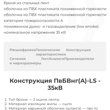
броня из стальных лент
оболочка из ПВХ пластиката пониженной горючести
оболочка из ПВХ пластиката пониженной горючести
категория пожароопасности A
пониженное дымо- и газовыделение (low smoke)
номинальное напряжение 35 кВ
Расшифровка
Технические
Конструкция
характеристики
Сечения
Гост
Аналоги
Производители
и маркоразмеры
Конструкция ПвБВнг(A)-LS -
35кВ
Тип брони
—
2 оцинк ленты
Материал изоляции жилы
—
сшпэ
Материал наружной оболочки (шланга)
—
пвх лс