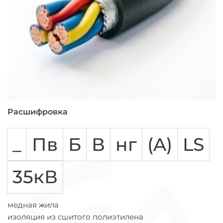
Расшифровка
_
Пв
Б
В
нг
(A)
LS
35кВ
медная жила
изоляция из сшитого полиэтилена