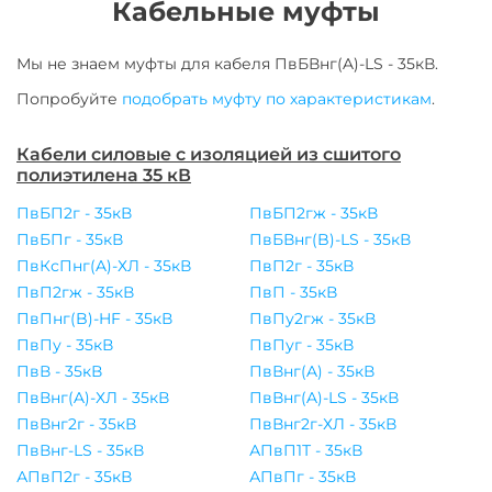
Кабельные муфты
Мы не знаем муфты для
кабеля
ПвБВнг(A)-LS - 35кВ
.
Попробуйте
подобрать муфту по характеристикам
.
Кабели силовые с изоляцией из сшитого
полиэтилена 35 кВ
ПвБП2г - 35кВ
ПвБП2гж - 35кВ
ПвБПг - 35кВ
ПвБВнг(B)-LS - 35кВ
ПвКсПнг(A)-ХЛ - 35кВ
ПвП2г - 35кВ
ПвП2гж - 35кВ
ПвП - 35кВ
ПвПнг(B)-HF - 35кВ
ПвПу2гж - 35кВ
ПвПу - 35кВ
ПвПуг - 35кВ
ПвВ - 35кВ
ПвВнг(A) - 35кВ
ПвВнг(A)-ХЛ - 35кВ
ПвВнг(A)-LS - 35кВ
ПвВнг2г - 35кВ
ПвВнг2г-ХЛ - 35кВ
ПвВнг-LS - 35кВ
АПвП1Т - 35кВ
АПвП2г - 35кВ
АПвПг - 35кВ