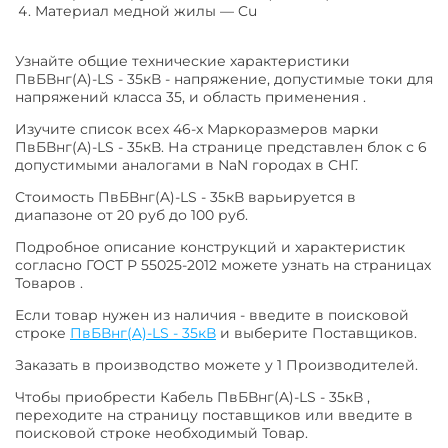
Материал медной жилы
—
Cu
Узнайте общие технические характеристики
ПвБВнг(A)-LS - 35кВ - напряжение, допустимые токи для
напряжений класса 35, и область применения .
Изучите список всех 46-х Маркоразмеров марки
ПвБВнг(A)-LS - 35кВ. На странице представлен блок с 6
допустимыми аналогами в NaN городах в СНГ.
Стоимость ПвБВнг(A)-LS - 35кВ варьируется в
диапазоне от 20 руб до 100 руб.
Подробное описание конструкций и характеристик
согласно ГОСТ Р 55025-2012 можете узнать на страницах
Товаров .
Если товар нужен из наличия - введите в поисковой
строке
ПвБВнг(A)-LS - 35кВ
и выберите Поставщиков.
Заказать в производство можете у 1 Производителей.
Чтобы приобрести Кабель ПвБВнг(A)-LS - 35кВ ,
переходите на страницу поставщиков или введите в
поисковой строке необходимый Товар.