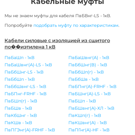
Кабельные муфты
Мы не знаем муфты для
кабеля
ПвБВнг-LS - 1кВ
.
Попробуйте
подобрать муфту по характеристикам
.
Кабели силовые с изоляцией из сшитого
по��иэтилена 1 кВ
ПвБаШп - 1кВ
ПвБаШвнг(A) - 1кВ
ПвБаШвнг(A)-LS - 1кВ
ПвБбШнг(B) - 1кВ
ПвБбШнг-LS - 1кВ
ПвБбШп(г) - 1кВ
ПвБбШп - 1кВ
ПвБбШв - 1кВ
ПвБбШвнг-LS - 1кВ
ПвБПнг(A)-FRHF - 1кВ
ПвБПнг-FRHF - 1кВ
ПвБШнг(A)-LS - 1кВ
ПвБШп(г) - 1кВ
ПвБШп - 1кВ
ПвБШв - 1кВ
ПвБШвнг(A)-ХЛ - 1кВ
ПвКбШнг - 1кВ
ПвКШп(г) - 1кВ
ПвКШв - 1кВ
ПвКШвнг(A) - 1кВ
ПвПГЭнг(A)-FRHF - 1кВ
ПвПГнг(A)-HF - 1кВ