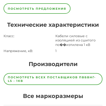
ПОСМОТРЕТЬ ПРЕДЛОЖЕНИЯ
Технические характеристики
Класс
:
Кабели силовые с
изоляцией из сшитого
по��иэтилена 1 кВ
Напряжение, кВ
:
1
Производители
Завод
Завод-
ПОСМОТРЕТЬ ВСЕХ ПОСТАВЩИКОВ
ПВБВНГ-
изготовитель
LS - 1КВ
предпочел
скрыть
свои
Все маркоразмеры
данные
заявка
на