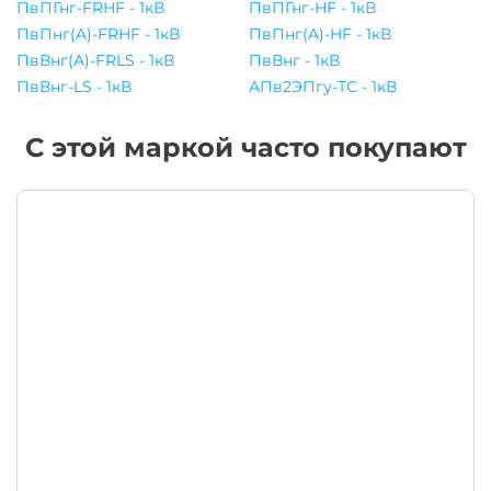
ПвПГнг-FRHF - 1кВ
ПвПГнг-HF - 1кВ
ПвПнг(A)-FRHF - 1кВ
ПвПнг(A)-HF - 1кВ
ПвВнг(A)-FRLS - 1кВ
ПвВнг - 1кВ
ПвВнг-LS - 1кВ
АПв2ЭПгу-ТС - 1кВ
С этой маркой часто покупают