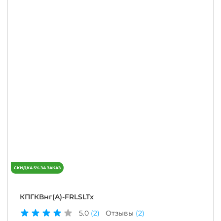
КПГКВнг(A)-FRLSLTx
5.0
(2)
Отзывы
(2)