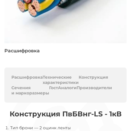
Расшифровка
Расшифровка
Технические
Конструкция
характеристики
Сечения
Гост
Аналоги
Производители
и маркоразмеры
Конструкция ПвБВнг-LS - 1кВ
Тип брони
—
2 оцинк ленты