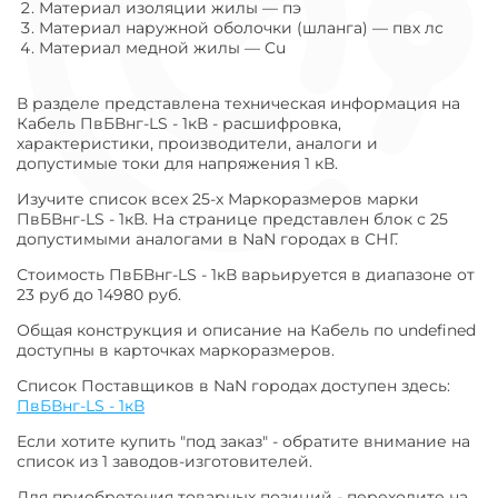
Материал изоляции жилы
—
пэ
Материал наружной оболочки (шланга)
—
пвх лс
Материал медной жилы
—
Cu
В разделе представлена техническая информация на
Кабель ПвБВнг-LS - 1кВ - расшифровка,
характеристики, производители, аналоги и
допустимые токи для напряжения 1 кВ.
Изучите список всех 25-х Маркоразмеров марки
ПвБВнг-LS - 1кВ. На странице представлен блок с 25
допустимыми аналогами в NaN городах в СНГ.
Стоимость ПвБВнг-LS - 1кВ варьируется в диапазоне от
23 руб до 14980 руб.
Общая конструкция и описание на Кабель по undefined
доступны в карточках маркоразмеров.
Список Поставщиков в NaN городах доступен здесь:
ПвБВнг-LS - 1кВ
Если хотите купить "под заказ" - обратите внимание на
список из 1 заводов-изготовителей.
Для приобретения товарных позиций - переходите на