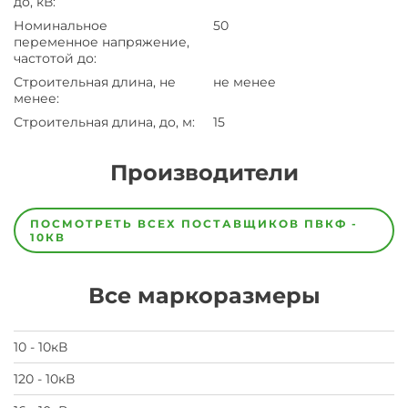
до, кВ
:
Номинальное
50
переменное напряжение,
частотой до
:
Строительная длина, не
не менее
менее
:
Строительная длина, до, м
:
15
Производители
Завод
Завод-
ПОСМОТРЕТЬ ВСЕХ ПОСТАВЩИКОВ
ПВКФ -
изготовитель
10КВ
предпочел
скрыть
свои
Все маркоразмеры
данные
заявка
на
завод
10 - 10кВ
120 - 10кВ