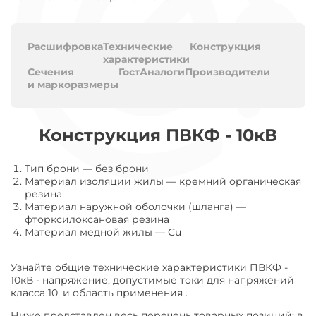
Расшифровка
Технические
Конструкция
характеристики
Сечения
Гост
Аналоги
Производители
и маркоразмеры
Конструкция ПВКФ - 10кВ
Тип брони
—
без брони
Материал изоляции жилы
—
кремний органическая
резина
Материал наружной оболочки (шланга)
—
фторксилоксановая резина
Материал медной жилы
—
Cu
Узнайте общие технические характеристики ПВКФ -
10кВ - напряжение, допустимые токи для напряжений
класса 10, и область применения .
Ниже представлен весь перечень товарных позиций: в