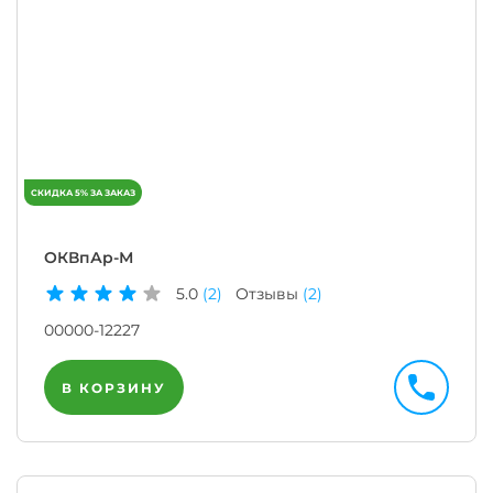
ОКВпАр-М
5.0
(2)
Отзывы
(2)
00000-12227
В КОРЗИНУ