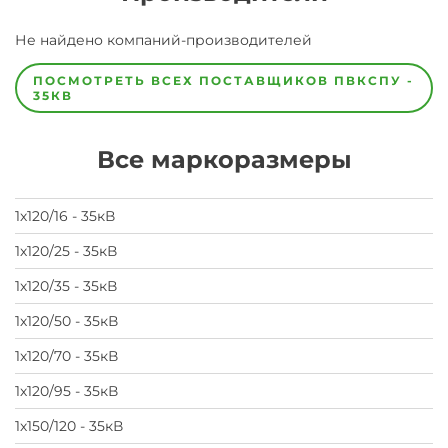
Завод
Не найдено компаний-производителей
Завод-
изготовитель
предпочел
ПОСМОТРЕТЬ ВСЕХ ПОСТАВЩИКОВ
ПВКСПУ -
скрыть
35КВ
свои
данные
заявка
Все маркоразмеры
на
завод
1х120/16 - 35кВ
1х120/25 - 35кВ
1х120/35 - 35кВ
1х120/50 - 35кВ
1х120/70 - 35кВ
1х120/95 - 35кВ
1х150/120 - 35кВ