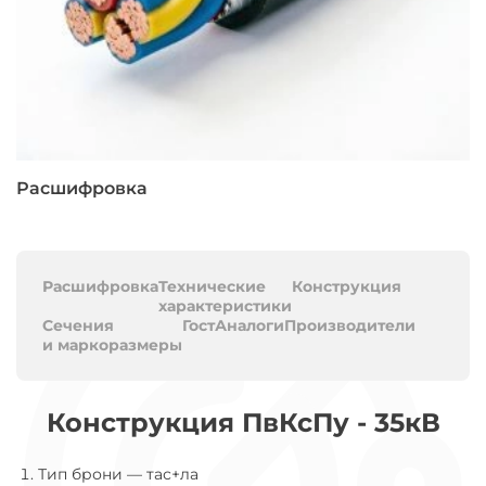
Расшифровка
Расшифровка
Технические
Конструкция
характеристики
Сечения
Гост
Аналоги
Производители
и маркоразмеры
Конструкция ПвКсПу - 35кВ
Тип брони
—
тас+ла