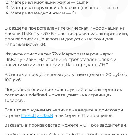
Материал изоляции жилы
—
сшпэ
Материал наружной оболочки (шланга)
—
сшпэ
Материал медной жилы
—
Cu
В разделе представлена техническая информация на
Кабель ПвКсПу - 35кВ - расшифровка, характеристики,
производители, аналоги и допустимые токи для
напряжения 35 кВ.
Изучите список всех 72-х Маркоразмеров марки
ПвКсПу - 35кВ. На странице представлен блок с 2
допустимыми аналогами в NaN городах в СНГ.
В системе представлены доступные цены от 20 руб до
100 руб.
Подробное описание конструкций и характеристик
согласно undefined можете узнать на страницах
Товаров .
Если товар нужен из наличия - введите в поисковой
строке
ПвКсПу - 35кВ
и выберите Поставщиков.
Заказать в производство можете у 0 Производителей.
Чтобы приобрести Кабель ПвКсПу - 35кВ , переходите