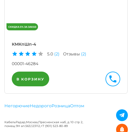
КМКпШп-4
5.0
(2)
Отзывы
(2)
00001-46284
В КОРЗИНУ
Негорючие
Недорого
Розница
Оптом
КабельРадар
,
Москва
,
Пресненская наб, д 10 стр 2,
помещ 9Н ап.563
,
123112
,
+7 (901) 523-80-89