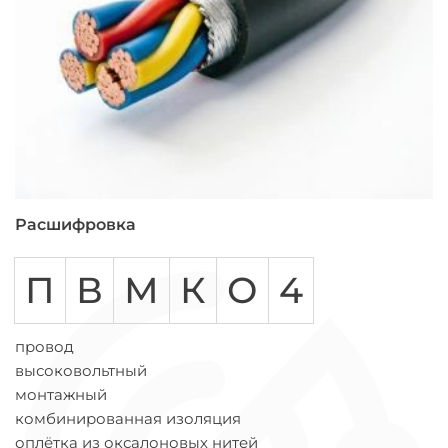
Расшифровка
П
В
М
К
О
4
провод
высоковольтный
монтажный
комбинированная изоляция
оплётка из оксалоновых нитей