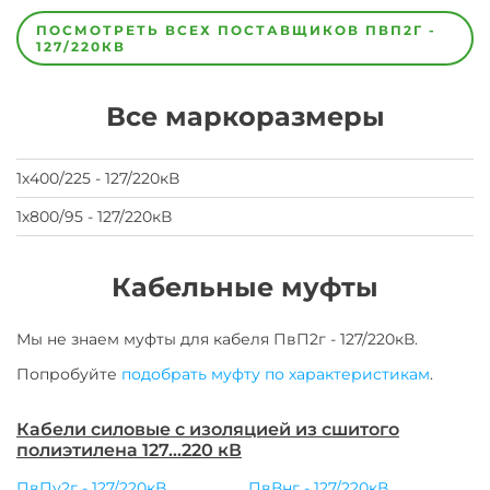
Завод
Завод-
ПОСМОТРЕТЬ ВСЕХ ПОСТАВЩИКОВ
ПВП2Г -
изготовитель
127/220КВ
предпочел
скрыть
свои
Все маркоразмеры
данные
заявка
на
завод
1х400/225 - 127/220кВ
1х800/95 - 127/220кВ
Кабельные муфты
Мы не знаем муфты для
кабеля
ПвП2г - 127/220кВ
.
Попробуйте
подобрать муфту по характеристикам
.
Кабели силовые с изоляцией из сшитого
полиэтилена 127…220 кВ
ПвПу2г - 127/220кВ
ПвВнг - 127/220кВ