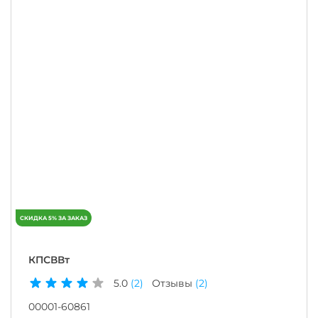
КПСВВт
5.0
(2)
Отзывы
(2)
00001-60861