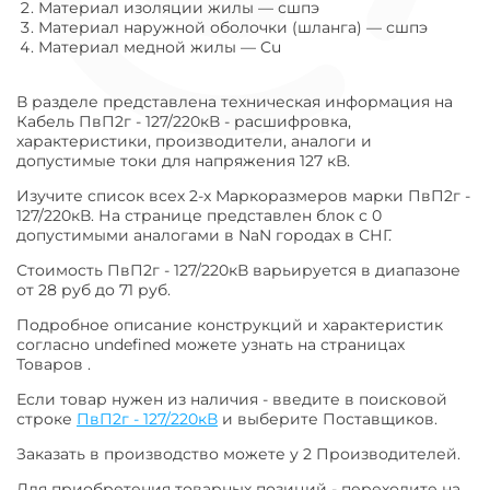
Материал изоляции жилы
—
сшпэ
Материал наружной оболочки (шланга)
—
сшпэ
Материал медной жилы
—
Cu
В разделе представлена техническая информация на
Кабель ПвП2г - 127/220кВ - расшифровка,
характеристики, производители, аналоги и
допустимые токи для напряжения 127 кВ.
Изучите список всех 2-х Маркоразмеров марки ПвП2г -
127/220кВ. На странице представлен блок с 0
допустимыми аналогами в NaN городах в СНГ.
Стоимость ПвП2г - 127/220кВ варьируется в диапазоне
от 28 руб до 71 руб.
Подробное описание конструкций и характеристик
согласно undefined можете узнать на страницах
Товаров .
Если товар нужен из наличия - введите в поисковой
строке
ПвП2г - 127/220кВ
и выберите Поставщиков.
Заказать в производство можете у 2 Производителей.
Для приобретения товарных позиций - переходите на