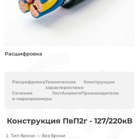
Расшифровка
Расшифровка
Технические
Конструкция
характеристики
Сечения
Гост
Аналоги
Производители
и маркоразмеры
Конструкция ПвП2г - 127/220кВ
Тип брони
—
без брони