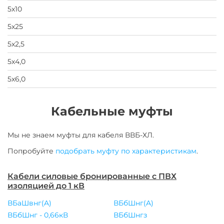
5х10
5х25
5х2,5
5х4,0
5х6,0
Кабельные муфты
Мы не знаем муфты для
кабеля
ВВБ-ХЛ
.
Попробуйте
подобрать муфту по характеристикам
.
Кабели силовые бронированные с ПВХ
изоляцией до 1 кВ
ВБаШвнг(A)
ВБбШнг(A)
ВБбШнг - 0,66кВ
ВБбШнгз