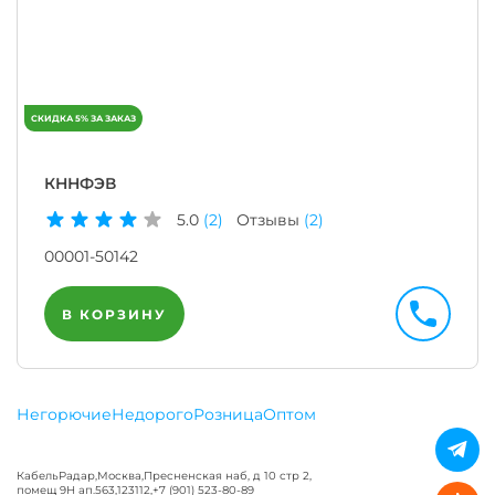
КННФЭВ
5.0
(2)
Отзывы
(2)
00001-50142
В КОРЗИНУ
Негорючие
Недорого
Розница
Оптом
КабельРадар
,
Москва
,
Пресненская наб, д 10 стр 2,
помещ 9Н ап.563
,
123112
,
+7 (901) 523-80-89