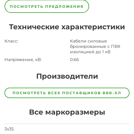
ПОСМОТРЕТЬ ПРЕДЛОЖЕНИЯ
Технические характеристики
Класс
:
Кабели силовые
бронированные с ПВХ
изоляцией до 1 кВ
Напряжение, кВ
:
0.66
Производители
Завод
Завод-
ПОСМОТРЕТЬ ВСЕХ ПОСТАВЩИКОВ
ВВБ-ХЛ
изготовитель
предпочел
скрыть
Все маркоразмеры
свои
данные
заявка
на
3х35
завод