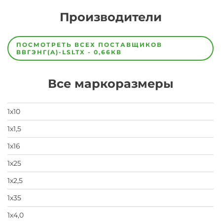
Производители
Завод
Завод-
ПОСМОТРЕТЬ ВСЕХ ПОСТАВЩИКОВ
изготовитель
ВВГЭНГ(A)-LSLTX - 0,66КВ
предпочел
скрыть
свои
Все маркоразмеры
данные
заявка
на
завод
1х10
1х1,5
1х16
1х25
1х2,5
1х35
1х4,0