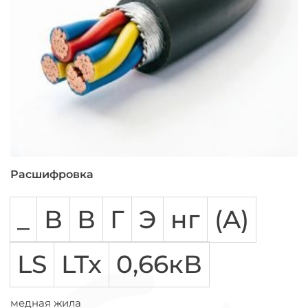
Расшифровка
_
В
В
Г
Э
нг
(A)
LS
LTx
0,66кВ
медная жила