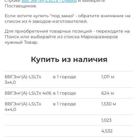
строке
ВВГЭнг(A)-LSLTx - 0,66кВ
и выберите
Поставщиков.
Если хотите купить "под заказ" - обратите внимание на
список из 4 заводов-изготовителей.
Для приобретения товарных позиций - переходите на
Поиск или выбирайте из списка Маркоразмеров
нужный Товар.
Купить из наличия
ВВГЭнг(A)-LSLTx
в 1 городе
1,011 м
3х4,0
ВВГЭнг(A)-LSLTx 4х16
в 1 городе
624 м
ВВГЭнг(A)-LSLTx
в 1 городе
1,530 м
4х4,0
1,023
4,532