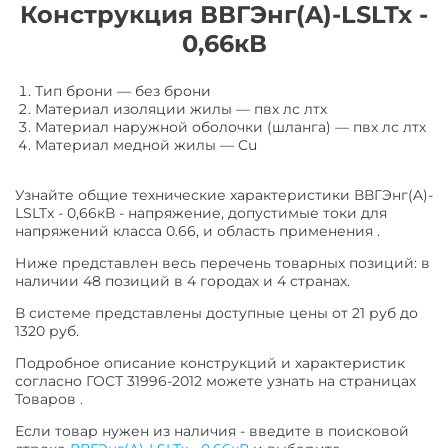
Конструкция ВВГЭнг(A)-LSLTx -
0,66кВ
Тип брони
—
без брони
Материал изоляции жилы
—
пвх лс лтх
Материал наружной оболочки (шланга)
—
пвх лс лтх
Материал медной жилы
—
Cu
Узнайте общие технические характеристики ВВГЭнг(A)-
LSLTx - 0,66кВ - напряжение, допустимые токи для
напряжений класса 0.66, и область применения .
Ниже представлен весь перечень товарных позиций: в
наличии 48 позиций в 4 городах и 4 странах.
В системе представлены доступные цены от 21 руб до
1320 руб.
Подробное описание конструкций и характеристик
согласно ГОСТ 31996-2012 можете узнать на страницах
Товаров .
Если товар нужен из наличия - введите в поисковой