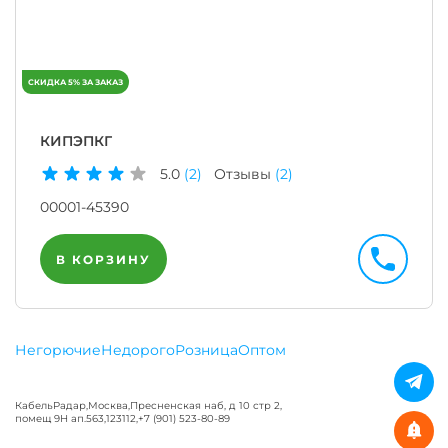
КИПЭПКГ
5.0
(2)
Отзывы
(2)
00001-45390
В КОРЗИНУ
Негорючие
Недорого
Розница
Оптом
КабельРадар
,
Москва
,
Пресненская наб, д 10 стр 2,
помещ 9Н ап.563
,
123112
,
+7 (901) 523-80-89