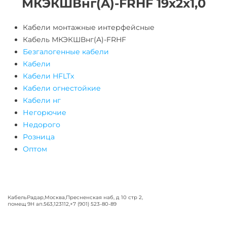
МКЭКШВнг(A)-FRHF 19х2х1,0
Кабели монтажные интерфейсные
Кабель МКЭКШВнг(A)-FRHF
Безгалогенные кабели
Кабели
Кабели HFLTx
Кабели огнестойкие
Кабели нг
Негорючие
Недорого
Розница
Оптом
КабельРадар
,
Москва
,
Пресненская наб, д 10 стр 2,
помещ 9Н ап.563
,
123112
,
+7 (901) 523-80-89