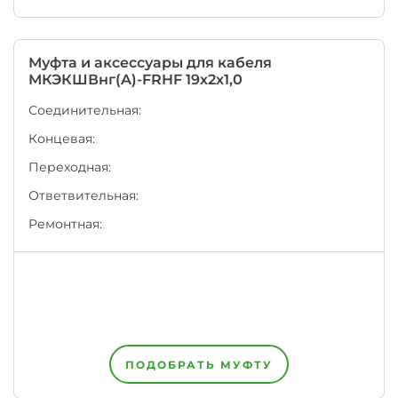
числе
институтом
"ВНИИКП".
Каждый
Муфта и аксессуары для кабеля
завод
МКЭКШВнг(A)-FRHF 19х2х1,0
на
территории
Соединительная:
ЕАЭС
Концевая:
имеет
право
Переходная:
написать
на
Ответвительная:
оболочке
кабеля
Ремонтная:
или
провода
одновременно
несколько
НТД,
например,
номер
своих
Технических
ПОДОБРАТЬ МУФТУ
Условий
+