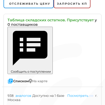
ОТСЛЕЖИВАТЬ ЦЕНУ
ЗАПРОСИТЬ КП
Таблица складских остатков. Присутствует
у
0 поставщиков
Сообщить о поступлении
Списком
На карте
Знак
938
аналогов
Доступно на 1 базе
Посмотреть
г.
"Гост"
Москва
означает