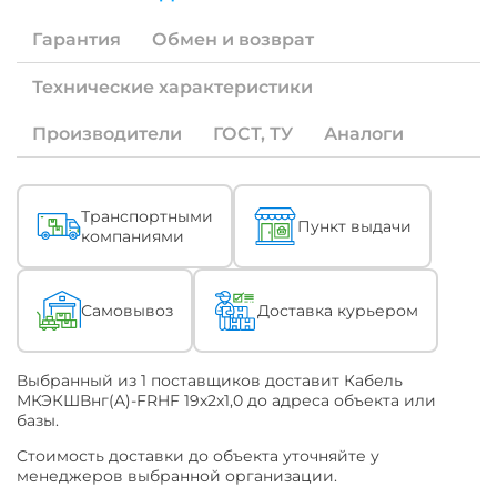
Если
под
Гарантия
Обмен и возврат
Ваши
специфические
задачи
Технические характеристики
необходима
продукция
Производители
ГОСТ, ТУ
Аналоги
с
измененными
характеристиками
(ТУ)
Описание
Транспортными
или
Пункт выдачи
компаниями
по
конкретному
наименованию
ТУ
Самовывоз
Доставка курьером
или
ГОСТ
-
уточняйте
Выбранный из 1 поставщиков доставит Кабель
это
МКЭКШВнг(A)-FRHF 19х2х1,0 до адреса объекта или
при
базы.
обращении
Cтоимость доставки до объекта уточняйте у
к
менеджеров выбранной организации.
Поставщику.