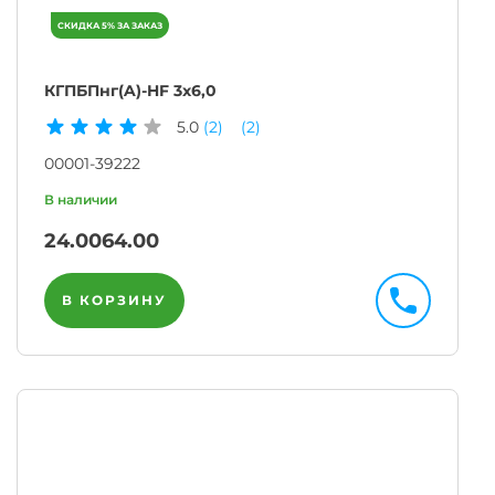
КГПБПнг(A)-HF 3х6,0
5.0
(2)
(2)
00001-39222
24.00
64.00
В КОРЗИНУ