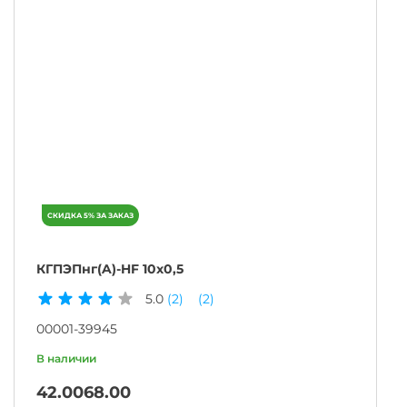
КГПЭПнг(A)-HF 10х0,5
5.0
(2)
(2)
00001-39945
42.00
68.00