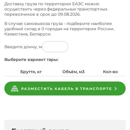
Доставку груза по территории ЕАЭС можно
осуществить через федеральных транспортных
перевозчиков в срок до 09.08.2026.
В случае самовывоза груза - подберите наиболее
удобный склад в 0 городах на территории России,
Казахстана, Беларуси.
Введите длину, м
Выберите вариант тары:
Брутто, кг
Объём, м3
Кол-во
РАЗМЕСТИТЬ КАБЕЛЬ В ТРАНСПОРТЕ
Характеристики
Завод
Кабель
Подобрать
Завод-
Запросите
Гарантийные
изготовитель
МКЭКШВнг(A)-
аналоги
Доставка
Характеристики
Производители
Оплата
Гарантия
Обмен
Документация
Кабель
обязательства
предпочел
FRHF
к
Общие
и
ГОСТ
МКЭКШВнг(A)-
на
скрыть
19х2х1,0
МКЭКШВнг(A)-
FRHF
Кабель
свои
Документация
FRHF
Оплатить
возврат
Диаметр
19х2х1,0
МКЭКШВнг(A)-
данные
ГОСТ
19х2х1,0
заявка
за
артикул
FRHF
на
МКЭКШВнг(A)-
Поперечное