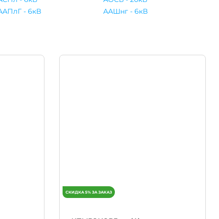
ААПлГ - 6кВ
ААШнг - 6кВ