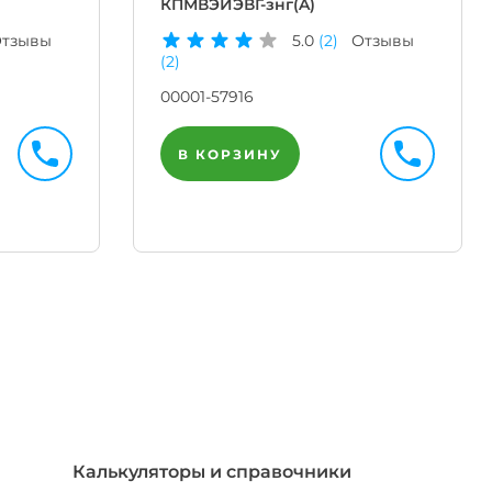
КПМВЭИЭВГ-знг(A)
тзывы
5.0
(2)
Отзывы
(2)
00001-57916
В КОРЗИНУ
Телегр
Бот
|
Мгнов
опове
Калькуляторы и справочники