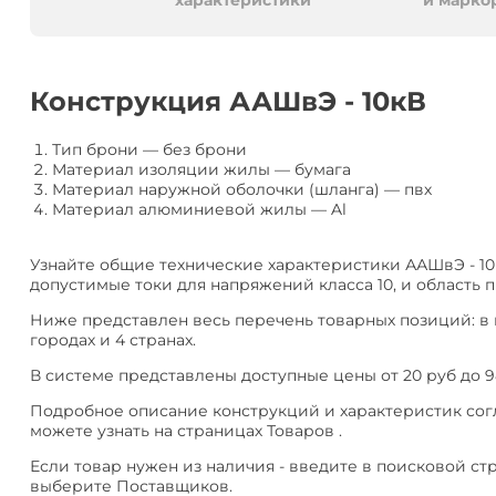
алюминия
Анал
характеристики
и марко
или
Заме
Разместить
Конструкция ААШвЭ - 10кВ
тендер
Тип брони
—
без брони
Материал изоляции жилы
—
бумага
Материал наружной оболочки (шланга)
—
пвх
Материал алюминиевой жилы
—
Al
Узнайте общие технические характеристики ААШвЭ - 10
допустимые токи для напряжений класса 10, и область 
Ниже представлен весь перечень товарных позиций: в 
городах и 4 странах.
В системе представлены доступные цены от 20 руб до 9
Подробное описание конструкций и характеристик согл
можете узнать на страницах Товаров .
Если товар нужен из наличия - введите в поисковой ст
выберите Поставщиков.