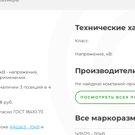
ог
размеры
ну
Технические х
Класс
:
Напряжение, кВ
:
Производител
кВ - напряжение,
применения .
Завод
Не найдено компаний-пр
Завод-
наличии 3 позиций в 4
изготовитель
предпочел
ПОСМОТРЕТЬ ВСЕХ 
скрыть
8 руб.
свои
данные
асно ГОСТ 18410-73
Все маркораз
заявка
на
завод
роке
ААШвЭ - 10кВ
и
1х35/25 - 110кВ