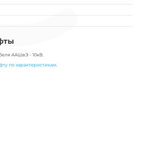
фты
беля
ААШвЭ - 10кВ
.
фту по характеристикам
.