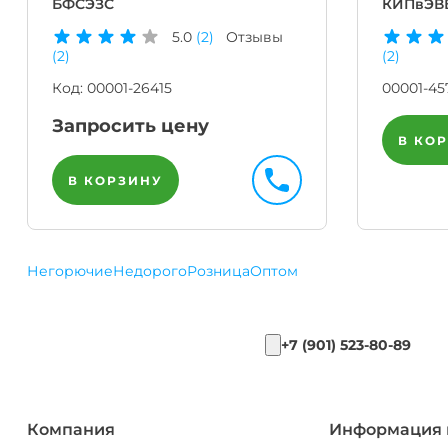
БФСЭЗС
КИПвЭВБ
5.0
(2)
Отзывы
(2)
(2)
Код:
00001-26415
00001-45
Запросить цену
В КО
В КОРЗИНУ
Негорючие
Недорого
Розница
Оптом
+7 (901) 523-80-89
Компания
Информация 