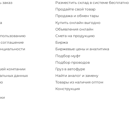
ь заказ
Разместить склад в системе бесплатно
Продайте свой товар
Продажа и обмен тары
а
Купить онлайн выгодно
и
Объявления онлайн
спользованию
Смета на продукцию
 соглашение
Биржа
енциальности
Биржевые цены и аналитика
Подбор муфт
Подбор проводов
шей компании
Груз в автофуре
альных данных
Найти аналог и замену
но
Товары из наличия оптом
Конструкция
вки