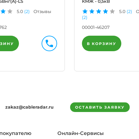
Внг(A)-LS
КМЖ - 0,5кВ
5.0
(2)
Отзывы
5.0
(2)
О
(2)
762
00001-46207
РЗИНУ
В КОРЗИНУ
zakaz@cableradar.ru
ОСТАВИТЬ ЗАЯВКУ
покупателю
Онлайн-Сервисы