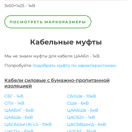
3х50+1х25 - 1кВ
3х50
3х70
3х95+1х50
3х95
4х120
4х150
4х185
4х240
4х35
4х50
4х70
4х95
- 1кВ
- 1кВ
- 1кВ
- 1кВ
- 1кВ
- 1кВ
- 1кВ
- 1кВ
- 1кВ
- 1кВ
- 1кВ
- 1кВ
ПОСМОТРЕТЬ МАРКОРАЗМЕРЫ
Кабельные муфты
Мы не знаем муфты для
кабеля
ЦААБл - 1кВ
.
Попробуйте
подобрать муфту по характеристикам
.
Кабели силовые с бумажно-пропитанной
изоляцией
СБГ - 1кВ
СБлШв - 10кВ
СПл - 1кВ
СШв - 6кВ
ЦААБлГ - 6кВ
ЦААБШв - 6кВ
ЦААШв - 6кВ
ЦАСБ2л - 1кВ
ЦАСБШнг(A)-LS - 10кВ
ЦАСБВШнгд - 6кВ
ЦАСПл - 10кВ
ЦОСБГ - 35кВ