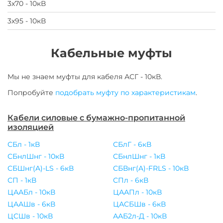
3х70 - 10кВ
3х95 - 10кВ
Кабельные муфты
Мы не знаем муфты для
кабеля
АСГ - 10кВ
.
Попробуйте
подобрать муфту по характеристикам
.
Кабели силовые с бумажно-пропитанной
изоляцией
СБл - 1кВ
СБлГ - 6кВ
СБнлШнг - 10кВ
СБнлШнг - 1кВ
СБШнг(A)-LS - 6кВ
СБВнг(A)-FRLS - 10кВ
СП - 1кВ
СПл - 6кВ
ЦААБл - 10кВ
ЦААПл - 10кВ
ЦААШв - 6кВ
ЦАСБШв - 6кВ
ЦСШв - 10кВ
ААБ2л-Д - 10кВ