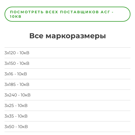
Завод
Завод-
ПОСМОТРЕТЬ ВСЕХ ПОСТАВЩИКОВ
АСГ -
изготовитель
10КВ
предпочел
скрыть
свои
Все маркоразмеры
данные
заявка
на
завод
3х120 - 10кВ
3х150 - 10кВ
3х16 - 10кВ
3х185 - 10кВ
3х240 - 10кВ
3х25 - 10кВ
3х35 - 10кВ
3х50 - 10кВ