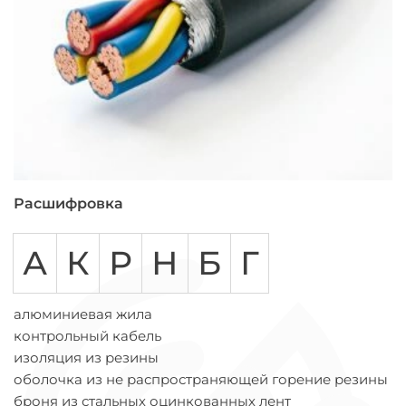
Расшифровка
А
К
Р
Н
Б
Г
алюминиевая жила
контрольный кабель
изоляция из резины
оболочка из не распространяющей горение резины
броня из стальных оцинкованных лент