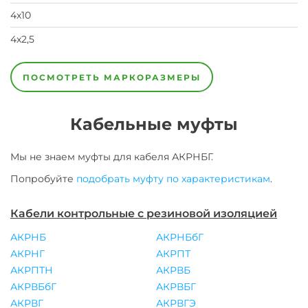
4х10
4х2,5
4х4,0
4х6,0
5х2,5
7х10
7х2,5
7х4,0
7х6,0
ПОСМОТРЕТЬ МАРКОРАЗМЕРЫ
Кабельные муфты
Мы не знаем муфты для
кабеля
АКРНБГ
.
Попробуйте
подобрать муфту по характеристикам
.
Кабели контрольные с резиновой изоляцией
АКРНБ
АКРНБбГ
АКРНГ
АКРПТ
АКРПТН
АКРВБ
АКРВБбГ
АКРВБГ
АКРВГ
АКРВГЭ