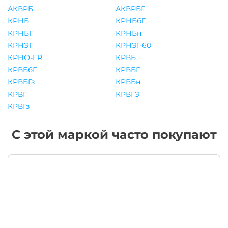
АКВРБ
АКВРБГ
КРНБ
КРНБбГ
КРНБГ
КРНБн
КРНЭГ
КРНЭГ-60
КРНО-FR
КРВБ
КРВБбГ
КРВБГ
КРВБГз
КРВБн
КРВГ
КРВГЭ
КРВГз
С этой маркой часто покупают