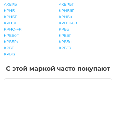
АКВРБ
АКВРБГ
КРНБ
КРНБбГ
КРНБГ
КРНБн
КРНЭГ
КРНЭГ-60
КРНО-FR
КРВБ
КРВБбГ
КРВБГ
КРВБГз
КРВБн
КРВГ
КРВГЭ
КРВГз
С этой маркой часто покупают