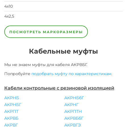
4х10
4х2,5
4х4,0
4х6,0
5х2,5
7х10
7х2,5
7х4,0
7х6,0
ПОСМОТРЕТЬ МАРКОРАЗМЕРЫ
Кабельные муфты
Мы не знаем муфты для
кабеля
АКРВБГ
.
Попробуйте
подобрать муфту по характеристикам
.
Кабели контрольные с резиновой изоляцией
АКРНБ
АКРНБбГ
АКРНБГ
АКРНГ
АКРПТ
АКРПТН
АКРВБ
АКРВБбГ
АКРВГ
АКРВГЭ