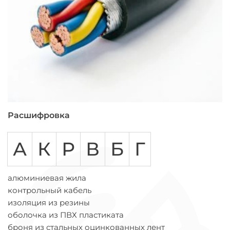
Расшифровка
А
К
Р
В
Б
Г
алюминиевая жила
контрольный кабель
изоляция из резины
оболочка из ПВХ пластиката
броня из стальных оцинкованных лент