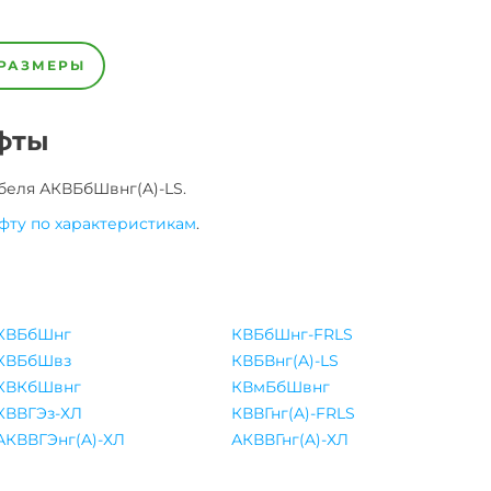
РАЗМЕРЫ
фты
беля
АКВБбШвнг(A)-LS
.
фту по характеристикам
.
КВБбШнг
КВБбШнг-FRLS
КВБбШвз
КВБВнг(A)-LS
КВКбШвнг
КВмБбШвнг
КВВГЭз-ХЛ
КВВГнг(A)-FRLS
АКВВГЭнг(A)-ХЛ
АКВВГнг(A)-ХЛ