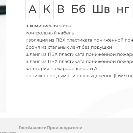
АСБЛ
ВВГ
ВБШВ
ВВГнг-LS
КГ
КВВГ
ППГ
Количество жил
А
К
В
Бб
Шв
нг
амоток
Предложения
Многожильный
абелей
на
Одножильный
а
бобины
алюминиевая жила
Трехжильные
обины
контрольный кабель
ПВХ (поливинил хлоридный пластикат)
изоляция из ПВХ пластиката пониженной по
цией
броня из стальных лент без подушки
ухты
шланг из ПВХ пластиката пониженной пожар
шланг из ПВХ пластиката пониженной пожар
категория пожароопасности A
пониженное дымо- и газовыделение (low smo
ль
Гост
Аналоги
Производители