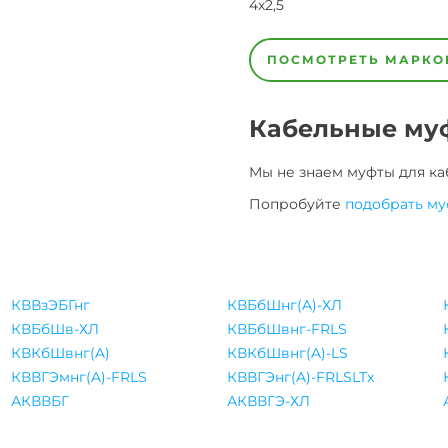
4х2,5
4х4,0
4х6,0
5х2,5
7х10
7х2,5
7х4,0
7х6,0
ПОСМОТРЕТЬ МАРКО
Кабельные му
Мы не знаем муфты для
ка
Попробуйте
подобрать му
КВВзЭБГнг
КВБбШнг(A)-ХЛ
КВБбШв-ХЛ
КВБбШвнг-FRLS
КВКбШвнг(A)
КВКбШвнг(A)-LS
КВВГЭмнг(A)-FRLS
КВВГЭнг(A)-FRLSLTx
АКВВБГ
АКВВГЭ-ХЛ