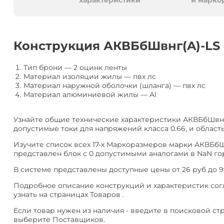
алюминия
Анал
характеристики
и марко
или
Заме
Разместить
Конструкция АКВБбШвнг(A)-LS
тендер
Тип брони
—
2 оцинк ленты
Материал изоляции жилы
—
пвх лс
Материал наружной оболочки (шланга)
—
пвх лс
Материал алюминиевой жилы
—
Al
Узнайте общие технические характеристики АКВБбШвнг
допустимые токи для напряжений класса 0.66, и област
Изучите список всех 17-х Маркоразмеров марки АКВБбШ
представлен блок с 0 допустимыми аналогами в NaN гор
В системе представлены доступные цены от 26 руб до 9
Подробное описание конструкций и характеристик сог
узнать на страницах Товаров .
Если товар нужен из наличия - введите в поисковой ст
выберите Поставщиков.