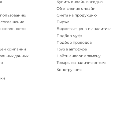
а
Купить онлайн выгодно
и
Объявления онлайн
спользованию
Смета на продукцию
 соглашение
Биржа
енциальности
Биржевые цены и аналитика
Подбор муфт
Подбор проводов
шей компании
Груз в автофуре
альных данных
Найти аналог и замену
но
Товары из наличия оптом
Конструкция
вки