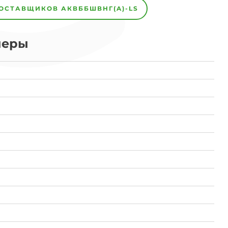
ПОСТАВЩИКОВ
АКВББШВНГ(A)-LS
меры