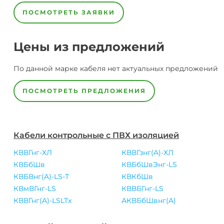
ПОСМОТРЕТЬ ЗАЯВКИ
Цены из предложений
По данной марке
кабеля
нет актуальных предложений
ПОСМОТРЕТЬ ПРЕДЛОЖЕНИЯ
Кабели контрольные с ПВХ изоляцией
КВВГнг-ХЛ
КВВГзнг(A)-ХЛ
КВБбШв
КВБбШвЭнг-LS
КВБВнг(A)-LS-Т
КВКбШв
КВмВГнг-LS
КВВБГнг-LS
КВВГнг(A)-LSLTx
АКВБбШвнг(A)