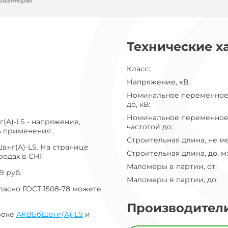
ог
размеры
ну
Технические х
Класс
:
Напряжение, кВ
:
Номинальное переменное
до, кВ
:
Номинальное переменное
(A)-LS - напряжение,
частотой до
:
ь применения .
Строительная длина, не м
внг(A)-LS. На странице
Строительная длина, до, м
:
одах в СНГ.
Маломеры в партии, от
:
9 руб.
Маломеры в партии, до
:
ласно ГОСТ 1508-78 можете
Производител
роке
АКВБбШвнг(A)-LS
и