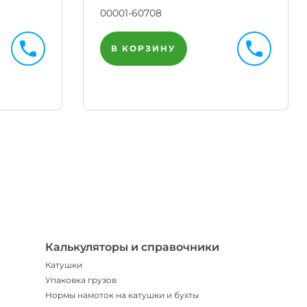
00001-60708
В КОРЗИНУ
Телегр
Бот
|
Мгнов
опове
Калькуляторы и справочники
Катушки
Упаковка грузов
Нормы намоток на катушки и бухты