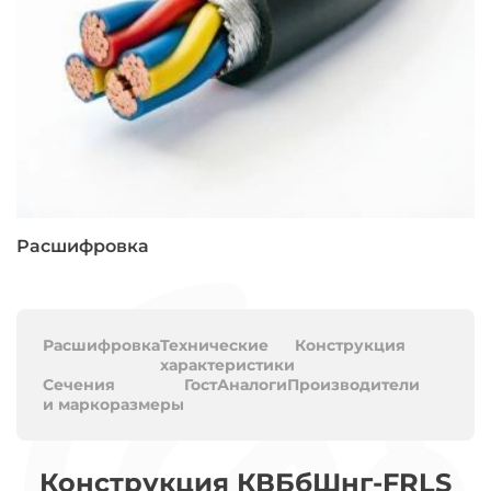
Расшифровка
Расшифровка
Технические
Конструкция
характеристики
Сечения
Гост
Аналоги
Производители
и маркоразмеры
Конструкция КВБбШнг-FRLS