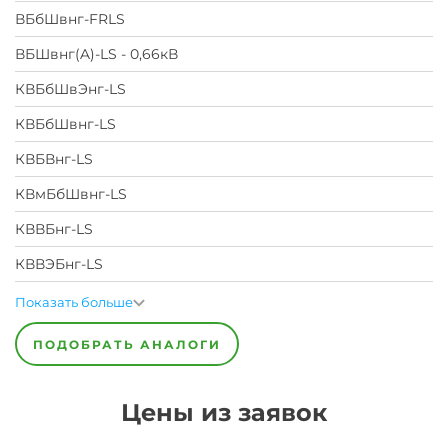
ВБбШвнг-FRLS
ВБШвнг(A)-LS - 0,66кВ
КВБбШвЭнг-LS
КВБбШвнг-LS
КВБВнг-LS
КВмБбШвнг-LS
КВВБнг-LS
КВВЭБнг-LS
Показать больше
ПОДОБРАТЬ АНАЛОГИ
Цены из заявок