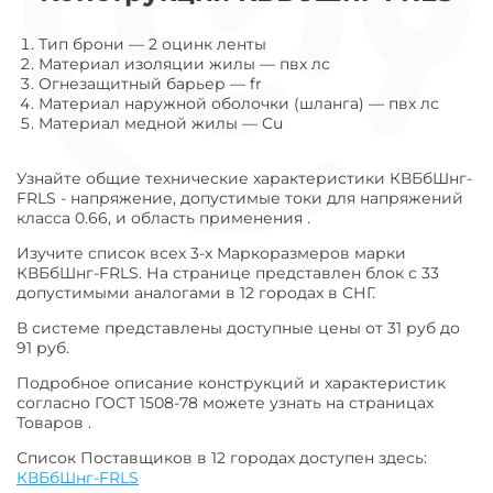
Тип брони
—
2 оцинк ленты
Материал изоляции жилы
—
пвх лс
Огнезащитный барьер
—
fr
Материал наружной оболочки (шланга)
—
пвх лс
Материал медной жилы
—
Cu
Узнайте общие технические характеристики КВБбШнг-
FRLS - напряжение, допустимые токи для напряжений
класса 0.66, и область применения .
Изучите список всех 3-х Маркоразмеров марки
КВБбШнг-FRLS. На странице представлен блок с 33
допустимыми аналогами в 12 городах в СНГ.
В системе представлены доступные цены от 31 руб до
91 руб.
Подробное описание конструкций и характеристик
согласно ГОСТ 1508-78 можете узнать на страницах
Товаров .
Список Поставщиков в 12 городах доступен здесь:
КВБбШнг-FRLS