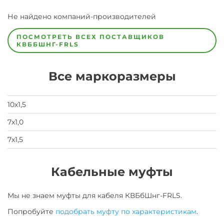
Завод
Не найдено компаний-производителей
Завод-
изготовитель
предпочел
ПОСМОТРЕТЬ ВСЕХ ПОСТАВЩИКОВ
скрыть
КВББШНГ-FRLS
свои
данные
заявка
Все маркоразмеры
на
завод
10х1,5
7х1,0
7х1,5
Кабельные муфты
Мы не знаем муфты для
кабеля
КВБбШнг-FRLS
.
Попробуйте
подобрать муфту по характеристикам
.