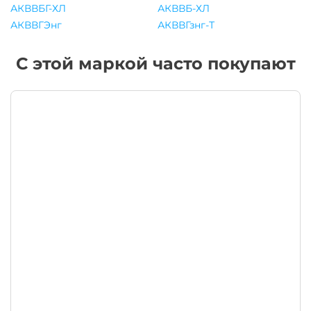
АКВВБГ-ХЛ
АКВВБ-ХЛ
АКВВГЭнг
АКВВГзнг-Т
С этой маркой часто покупают