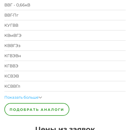
ВВГ - 0,66кВ
ВВГ-Пг
КУГВВ
КВмВГЭ
КВВГЭз
КГВЭВн
КГВВЭ
КСВЭВ
КСВВГл
Показать больше
ПОДОБРАТЬ АНАЛОГИ
Цены из заявок