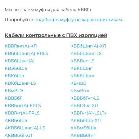
Мы не знаем муфты для
кабеля
КВВГз
.
Попробуйте
подобрать муфту по характеристикам
.
Кабели контрольные с ПВХ изоляцией
КВВГзнг(A)-ХЛ
КВБбШнг(A)-ХЛ
КВБбШвнг(A)-FRLS
КВБбШвнг-LS
КВБбШзнг(A)
КВБВнг-LS
КВЭБбШв
КВКбШнг
КВКбШв
КВКбШвнг
КВКбШвнг-LS
КВмВБ
КВмВГЭ
КВмВГнг
КВВБбГ
КВВБбГнг-LS
КВВБнг(A)-FRLS
КВВГЭнг-ХЛ
КВВГнг(A)-FRLS
КВВГнг(A)-LSLTx
АКВБбШв
АКВБбШв-ХЛ
АКВБбШвнг(A)-LS
АКВмБбШв
АКВВБбГ-ХЛ
АКВВБбГнг