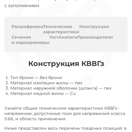
с заполнением
Расшифровка
Технические
Конструкция
характеристики
Сечения
Гост
Аналоги
Производители
и маркоразмеры
Конструкция КВВГз
Тип брони
—
без брони
Материал изоляции жилы
—
пвх
Материал наружной оболочки (шланга)
—
пвх
Материал медной жилы
—
Cu
Узнайте общие технические характеристики КВВГз -
напряжение, допустимые токи для напряжений класса
0.66, и область применения .
Ниже представлен весь перечень товарных позиций: в