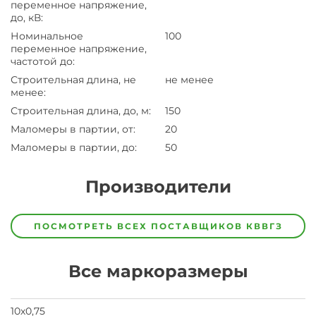
переменное напряжение,
до, кВ
:
Номинальное
100
переменное напряжение,
частотой до
:
Строительная длина, не
не менее
менее
:
Строительная длина, до, м
:
150
Маломеры в партии, от
:
20
Маломеры в партии, до
:
50
Производители
Завод
Завод-
ПОСМОТРЕТЬ ВСЕХ ПОСТАВЩИКОВ
КВВГЗ
изготовитель
предпочел
скрыть
Все маркоразмеры
свои
данные
заявка
на
10х0,75