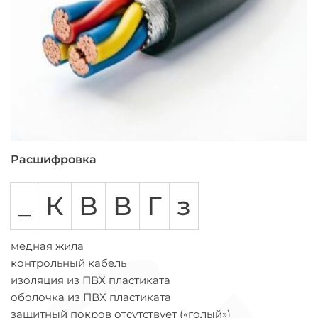
Расшифровка
_
К
В
В
Г
з
медная жила
контрольный кабель
изоляция из ПВХ пластиката
оболочка из ПВХ пластиката
защитный покров отсутствует («голый»)