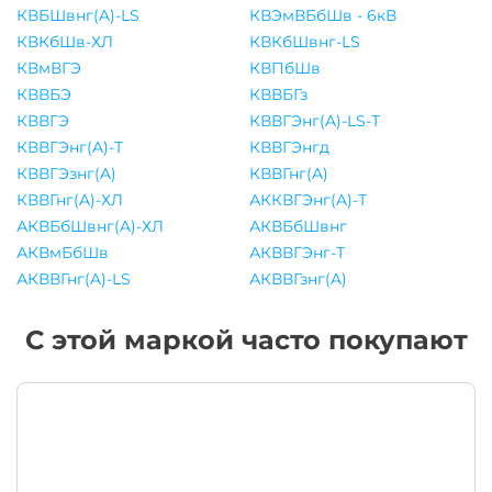
КВБШвнг(A)-LS
КВЭмВБбШв - 6кВ
КВКбШв-ХЛ
КВКбШвнг-LS
КВмВГЭ
КВПбШв
КВВБЭ
КВВБГз
КВВГЭ
КВВГЭнг(A)-LS-Т
КВВГЭнг(A)-Т
КВВГЭнгд
КВВГЭзнг(A)
КВВГнг(A)
КВВГнг(A)-ХЛ
АККВГЭнг(A)-Т
АКВБбШвнг(A)-ХЛ
АКВБбШвнг
АКВмБбШв
АКВВГЭнг-Т
АКВВГнг(A)-LS
АКВВГзнг(A)
С этой маркой часто покупают