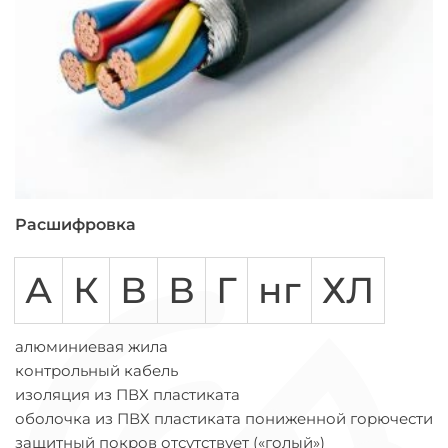
Расшифровка
А
К
В
В
Г
нг
ХЛ
алюминиевая жила
контрольный кабель
изоляция из ПВХ пластиката
оболочка из ПВХ пластиката пониженной горючести
защитный покров отсутствует («голый»)