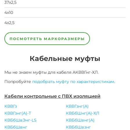
37х2,5
4х10
4х2,5
4х4,0
4х6,0
5х2,5
7х10
7х2,5
7х4,0
7х6,0
ПОСМОТРЕТЬ МАРКОРАЗМЕРЫ
Кабельные муфты
Мы не знаем муфты для
кабеля
АКВВГнг-ХЛ
.
Попробуйте
подобрать муфту по характеристикам
.
Кабели контрольные с ПВХ изоляцией
КВВГз
КВВГзнг(A)
КВВГзнг(A)-Т
КВБбШнг(A)-ХЛ
КВБбШвЭнг-LS
КВБбШвнг(A)
КВБбШвнг
КВБбШвзнг