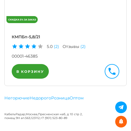
КМПБп-5,8/21
5.0
(2)
Отзывы
(2)
00001-46385
В КОРЗИНУ
Негорючие
Недорого
Розница
Оптом
КабельРадар
,
Москва
,
Пресненская наб, д 10 стр 2,
помещ 9Н ап.563
,
123112
,
+7 (901) 523-80-89