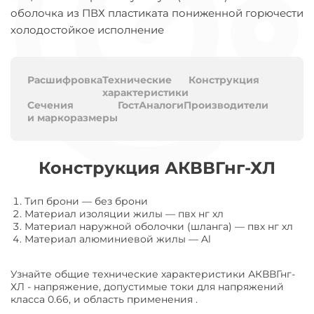
оболочка из ПВХ пластиката пониженной горючести
холодостойкое исполнение
Расшифровка
Технические
Конструкция
характеристики
Сечения
Гост
Аналоги
Производители
и маркоразмеры
Конструкция АКВВГнг-ХЛ
Тип брони
—
без брони
Материал изоляции жилы
—
пвх нг хл
Материал наружной оболочки (шланга)
—
пвх нг хл
Материал алюминиевой жилы
—
Al
Узнайте общие технические характеристики АКВВГнг-
ХЛ - напряжение, допустимые токи для напряжений
класса 0.66, и область применения .