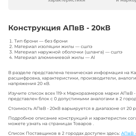
алюминия
Анал
характеристики
и марко
или
Заме
Разместить
Конструкция АПвВ - 20кВ
тендер
Тип брони
—
без брони
Материал изоляции жилы
—
сшпэ
Материал наружной оболочки (шланга)
—
сшпэ
Материал алюминиевой жилы
—
Al
В разделе представлена техническая информация на Каб
расшифровка, характеристики, производители, аналоги
напряжения 20 кВ.
Изучите список всех 119-х Маркоразмеров марки АПвВ -
представлен блок с 0 допустимыми аналогами в 2 город
Стоимость АПвВ - 20кВ варьируется в диапазоне от 20 ру
Подробное описание конструкций и характеристик согл
можете узнать на страницах Товаров .
Список Поставщиков в 2 городах доступен здесь:
АПвВ -