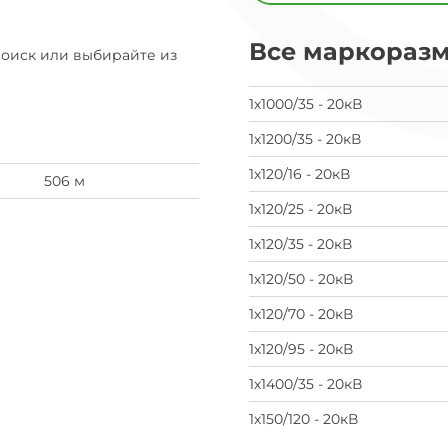
предпочел
скрыть
свои
Все маркораз
Поиск или выбирайте из
данные
заявка
на
1х1000/35 - 20кВ
завод
1х1200/35 - 20кВ
1х120/16 - 20кВ
506 м
1х120/25 - 20кВ
1х120/35 - 20кВ
1х120/50 - 20кВ
1х120/70 - 20кВ
1х120/95 - 20кВ
1х1400/35 - 20кВ
1х150/120 - 20кВ