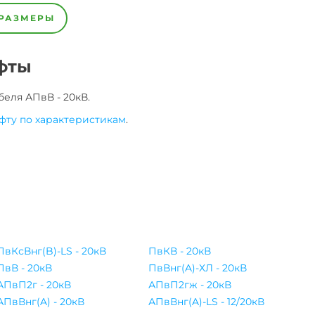
РАЗМЕРЫ
фты
беля
АПвВ - 20кВ
.
фту по характеристикам
.
ПвКсВнг(B)-LS - 20кВ
ПвКВ - 20кВ
ПвВ - 20кВ
ПвВнг(A)-ХЛ - 20кВ
АПвП2г - 20кВ
АПвП2гж - 20кВ
АПвВнг(A) - 20кВ
АПвВнг(A)-LS - 12/20кВ