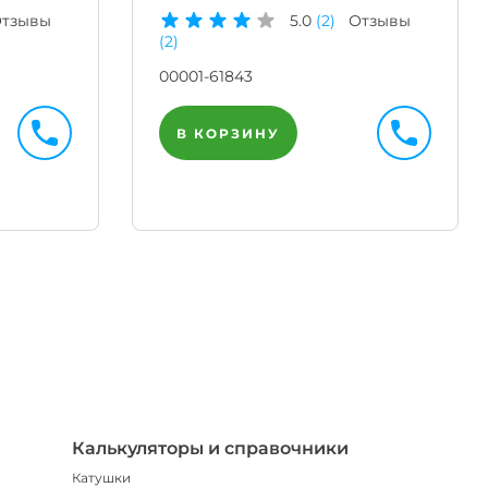
тзывы
5.0
(2)
Отзывы
(2)
00001-61843
В КОРЗИНУ
Телегр
Бот
|
Мгнов
опове
Калькуляторы и справочники
Катушки