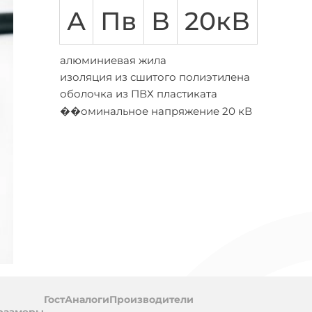
АСБЛ
ВВГ
ВБШВ
ВВГнг-LS
КГ
КВВГ
ППГ
Количество жил
А
Пв
В
20кВ
амоток
Предложения
Многожильный
абелей
на
Одножильный
а
бобины
алюминиевая жила
Трехжильные
обины
изоляция из сшитого полиэтилена
ПВХ (поливинил хлоридный пластикат)
оболочка из ПВХ пластиката
цией
��оминальное напряжение 20 кВ
ухты
ль
Гост
Аналоги
Производители