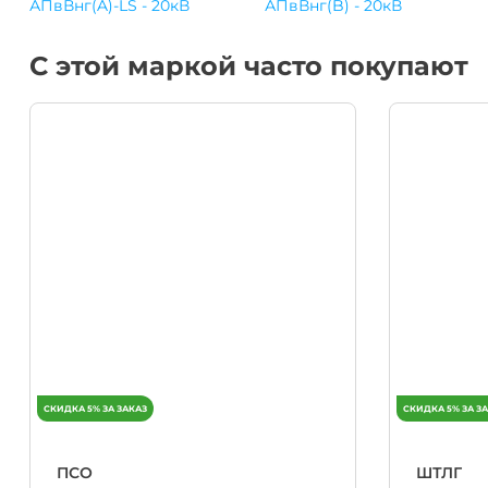
АПвВнг(A)-LS - 20кВ
АПвВнг(B) - 20кВ
С этой маркой часто покупают
ПСО
ШТЛГ