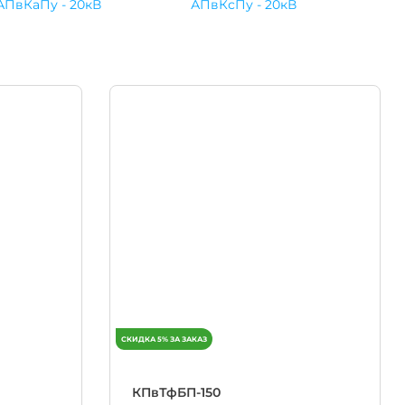
АПвКаПу - 20кВ
АПвКсПу - 20кВ
КПвТфБП-150