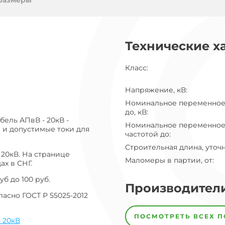
ог
размеры
ну
Технические х
Класс
:
Напряжение, кВ
:
Номинальное переменное
до, кВ
:
ель АПвВ - 20кВ -
Номинальное переменное
 и допустимые токи для
частотой до
:
Строительная длина, уточ
 20кВ. На странице
Маломеры в партии, от
:
ах в СНГ.
б до 100 руб.
Производител
асно ГОСТ Р 55025-2012
Завод
Завод-
ПОСМОТРЕТЬ ВСЕХ 
изготовитель
 20кВ