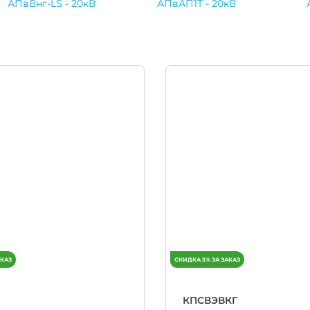
АПвВнг-LS - 20кВ
АПвАП1Т - 20кВ
КПСВЭВКГ