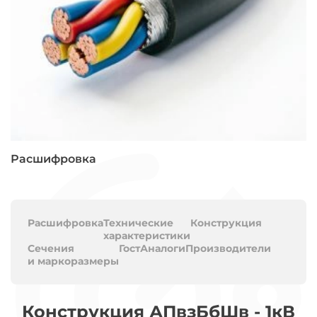
Расшифровка
Расшифровка
Технические
Конструкция
характеристики
Сечения
Гост
Аналоги
Производители
и маркоразмеры
Конструкция АПвзБбШв - 1кВ