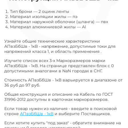
Тип брони
—
2 оцинк ленты
Материал изоляции жилы
—
пэ
Материал наружной оболочки (шланга)
—
пвх
Материал алюминиевой жилы
—
Al
Узнайте общие технические характеристики
АПвзБбШв - 1кВ - напряжение, допустимые токи для
напряжений класса 1, и область применения .
Изучите список всех 3-х Маркоразмеров марки
АПвзБбШв - 1кВ. На странице представлен блок с 0
допустимыми аналогами в NaN городах в СНГ.
Стоимость АПвзБбШв - 1кВ варьируется в диапазоне от
36 руб до 97 руб.
Общая конструкция и описание на Кабель по ГОСТ
31996-2012 доступны в карточках маркоразмеров.
Если товар нужен из наличия - введите в поисковой
строке
АПвзБбШв - 1кВ
и выберите Поставщиков.
Если хотите купить "под заказ" - обратите внимание на