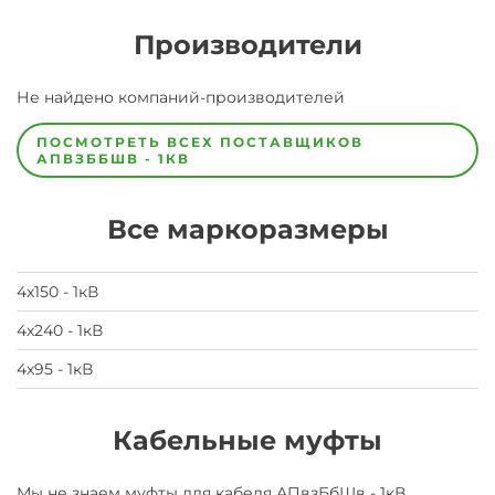
Производители
Завод
Не найдено компаний-производителей
Завод-
изготовитель
предпочел
ПОСМОТРЕТЬ ВСЕХ ПОСТАВЩИКОВ
скрыть
АПВЗББШВ - 1КВ
свои
данные
заявка
Все маркоразмеры
на
завод
4х150 - 1кВ
4х240 - 1кВ
4х95 - 1кВ
Кабельные муфты
Мы не знаем муфты для
кабеля
АПвзБбШв - 1кВ
.