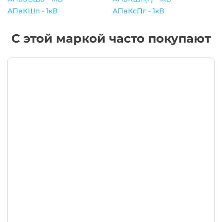
АПвКШп - 1кВ
АПвКсПг - 1кВ
С этой маркой часто покупают