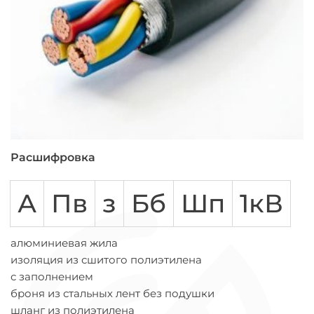
Расшифровка
А
Пв
з
Бб
Шп
1кВ
алюминиевая жила
изоляция из сшитого полиэтилена
с заполнением
броня из стальных лент без подушки
шланг из полиэтилена