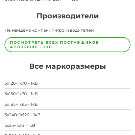
Производители
Завод
Не найдено компаний-производителей
Завод-
изготовитель
предпочел
ПОСМОТРЕТЬ ВСЕХ ПОСТАВЩИКОВ
скрыть
АПВЗББШП - 1КВ
свои
данные
заявка
Все маркоразмеры
на
завод
3х120+1х70 - 1кВ
3х150+1х70 - 1кВ
3х185+1х95 - 1кВ
3х240+1х120 - 1кВ
3х25+1х16 - 1кВ