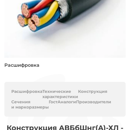
Расшифровка
Расшифровка
Технические
Конструкция
характеристики
Сечения
Гост
Аналоги
Производители
и маркоразмеры
Конструкция АВБбШнг(A)-ХЛ -