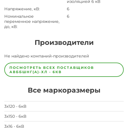
изоляцией 6 кВ
Напряжение, кВ
:
6
Номинальное
6
переменное напряжение,
до, кВ
:
Производители
Завод
Не найдено компаний-производителей
Завод-
изготовитель
предпочел
ПОСМОТРЕТЬ ВСЕХ ПОСТАВЩИКОВ
скрыть
АВББШНГ(A)-ХЛ - 6КВ
свои
данные
заявка
Все маркоразмеры
на
завод
3х120 - 6кВ
3х150 - 6кВ
3х16 - 6кВ