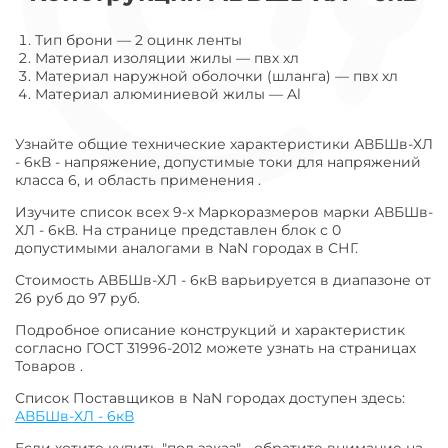
Тип брони
—
2 оцинк ленты
Материал изоляции жилы
—
пвх хл
Материал наружной оболочки (шланга)
—
пвх хл
Материал алюминиевой жилы
—
Al
Узнайте общие технические характеристики АВБШв-ХЛ
- 6кВ - напряжение, допустимые токи для напряжений
класса 6, и область применения .
Изучите список всех 9-х Маркоразмеров марки АВБШв-
ХЛ - 6кВ. На странице представлен блок с 0
допустимыми аналогами в NaN городах в СНГ.
Стоимость АВБШв-ХЛ - 6кВ варьируется в диапазоне от
26 руб до 97 руб.
Подробное описание конструкций и характеристик
согласно ГОСТ 31996-2012 можете узнать на страницах
Товаров .
Список Поставщиков в NaN городах доступен здесь:
АВБШв-ХЛ - 6кВ