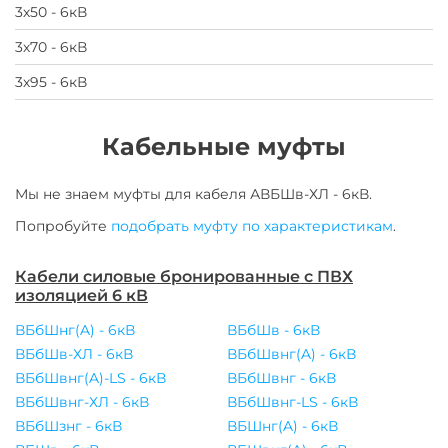
3х50 - 6кВ
3х70 - 6кВ
3х95 - 6кВ
Кабельные муфты
Мы не знаем муфты для
кабеля
АВБШв-ХЛ - 6кВ
.
Попробуйте
подобрать муфту по характеристикам
.
Кабели силовые бронированные с ПВХ
изоляцией 6 кВ
ВБбШнг(A) - 6кВ
ВБбШв - 6кВ
ВБбШв-ХЛ - 6кВ
ВБбШвнг(A) - 6кВ
ВБбШвнг(A)-LS - 6кВ
ВБбШвнг - 6кВ
ВБбШвнг-ХЛ - 6кВ
ВБбШвнг-LS - 6кВ
ВБбШзнг - 6кВ
ВБШнг(A) - 6кВ