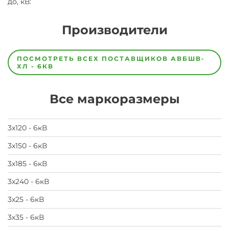
до, кВ
:
Производители
Завод
Завод-
ПОСМОТРЕТЬ ВСЕХ ПОСТАВЩИКОВ
АВБШВ-
изготовитель
ХЛ - 6КВ
предпочел
скрыть
свои
Все маркоразмеры
данные
заявка
на
завод
3х120 - 6кВ
3х150 - 6кВ
3х185 - 6кВ
3х240 - 6кВ
3х25 - 6кВ
3х35 - 6кВ