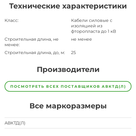
Технические характеристики
Класс
:
Кабели силовые с
изоляцией из
фторопласта до 1 кВ
Строительная длина, не
не менее
менее
:
Строительная длина, до, м
:
25
Производители
Завод
Завод-
ПОСМОТРЕТЬ ВСЕХ ПОСТАВЩИКОВ
АВКТД(Л)
изготовитель
предпочел
скрыть
Все маркоразмеры
свои
данные
заявка
на
АВКТД(Л)
завод