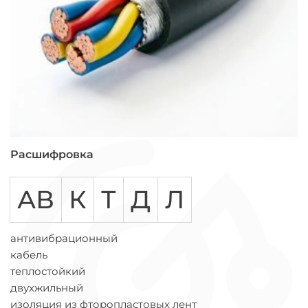
Расшифровка
АВ
К
Т
Д
Л
антивибрационный
кабель
теплостойкий
двухжильный
изоляция из фторопластовых лент