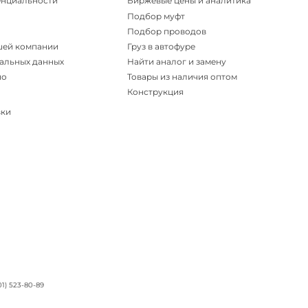
енциальности
Биржевые цены и аналитика
Подбор муфт
Подбор проводов
шей компании
Груз в автофуре
альных данных
Найти аналог и замену
но
Товары из наличия оптом
Конструкция
вки
01) 523-80-89