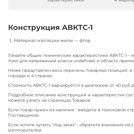
алюминия
Анал
характеристики
и марко
или
Заме
Разместить
Конструкция АВКТС-1
тендер
Материал изоляции жилы
—
фтор
Узнайте общие технические характеристики АВКТС-1 - 
токи для напряжений класса undefined, и область приме
Ниже представлен весь перечень товарных позиций: в 
городах и 4 странах.
Стоимость АВКТС-1 варьируется в диапазоне от 40 руб д
Подробное описание конструкций и характеристик согла
можете узнать на страницах Товаров .
Если товар нужен из наличия - введите в поисковой ст
Поставщиков.
Если хотите купить "под заказ" - обратите внимание на с
изготовителей.