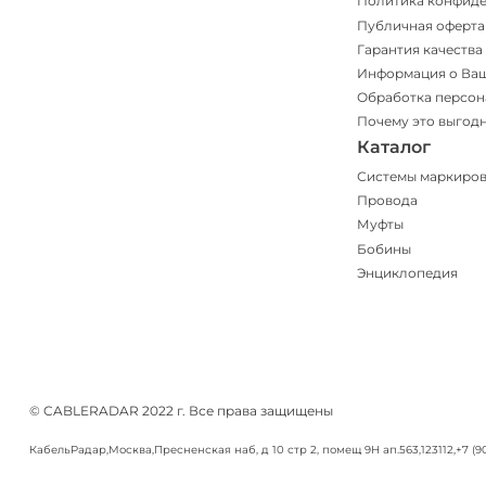
Политика конфид
Публичная оферта
Гарантия качества
Информация о Ва
Обработка персон
Почему это выгод
Каталог
Системы маркиро
Провода
Муфты
Бобины
Энциклопедия
© CABLERADAR 2022 г. Все права защищены
КабельРадар
,
Москва
,
Пресненская наб, д 10 стр 2, помещ 9Н ап.563
,
123112
,
+7 (9