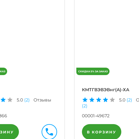
КМТГВЭВЭВнг(A)-ХА
5.0
(2)
Отзывы
5.0
(2)
О
(2)
866
00001-49672
РЗИНУ
В КОРЗИНУ