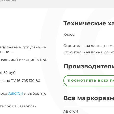
ог
размеры
ну
Технические х
Класс
:
Строительная длина, не м
напряжение, допустимые
нения .
Строительная длина, до, м
:
наличии 1 позиций в NaN
Производител
о 82 руб.
Завод
Завод-
сно ТУ 16-705.130-80
ПОСМОТРЕТЬ ВСЕХ 
изготовитель
предпочел
скрыть
роке
АВКТС-1
и выберите
свои
Все маркораз
данные
заявка
писок из 1 заводов-
на
АВКТС-1
завод