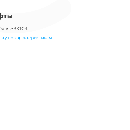
фты
беля
АВКТС-1
.
фту по характеристикам
.