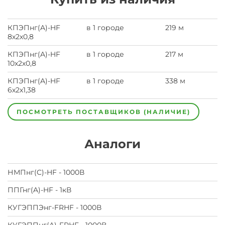
КПЭПнг(A)-HF
в 1 городе
219 м
8х2х0,8
КПЭПнг(A)-HF
в 1 городе
217 м
10х2х0,8
КПЭПнг(A)-HF
в 1 городе
338 м
6х2х1,38
ПОСМОТРЕТЬ ПОСТАВЩИКОВ (НАЛИЧИЕ)
Аналоги
НМПнг(C)-HF - 1000В
ППГнг(A)-HF - 1кВ
КУГЭППЭнг-FRHF - 1000В