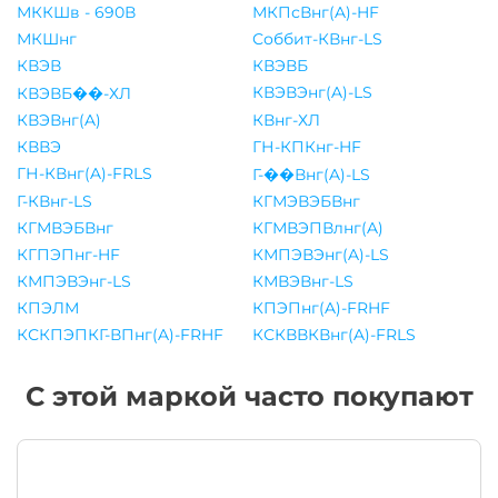
МККШв - 690В
МКПсВнг(A)-HF
МКШнг
Соббит-КВнг-LS
КВЭВ
КВЭВБ
КВЭВЭнг(A)-LS
КВЭВБ��-ХЛ
КВЭВнг(A)
КВнг-ХЛ
КВВЭ
ГН-КПКнг-HF
ГН-КВнг(A)-FRLS
Г-��Внг(A)-LS
Г-КВнг-LS
КГМЭВЭБВнг
КГМВЭБВнг
КГМВЭПВлнг(A)
КГПЭПнг-HF
КМПЭВЭнг(A)-LS
КМПЭВЭнг-LS
КМВЭВнг-LS
КПЭЛМ
КПЭПнг(A)-FRHF
КСКПЭПКГ-ВПнг(A)-FRHF
КСКВВКВнг(A)-FRLS
С этой маркой часто покупают