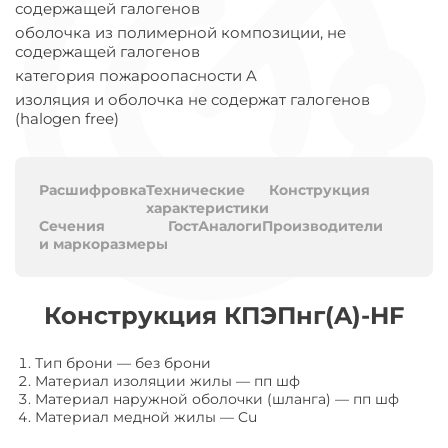
содержащей галогенов
оболочка из полимерной композиции, не
содержащей галогенов
категория пожароопасности A
изоляция и оболочка не содержат галогенов
(halogen free)
Расшифровка
Технические
Конструкция
характеристики
Сечения
Гост
Аналоги
Производители
и маркоразмеры
Конструкция КПЭПнг(A)-HF
Тип брони
—
без брони
Материал изоляции жилы
—
пп шф
Материал наружной оболочки (шланга)
—
пп шф
Материал медной жилы
—
Cu