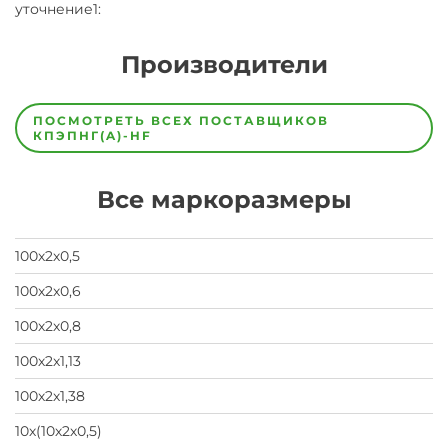
уточнение1
:
Производители
Завод
Завод-
ПОСМОТРЕТЬ ВСЕХ ПОСТАВЩИКОВ
изготовитель
КПЭПНГ(A)-HF
предпочел
скрыть
свои
Все маркоразмеры
данные
заявка
на
завод
100х2х0,5
100х2х0,6
100х2х0,8
100х2х1,13
100х2х1,38
10х(10х2х0,5)