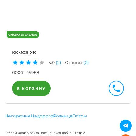
ККМСЭ-ХК
5.0
(2)
Отзывы
(2)
00001-45958
В КОРЗИНУ
Негорючие
Недорого
Розница
Оптом
КабельРадар
,
Москва
,
Пресненская наб, д 10 стр 2,