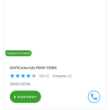
КОПСмЭнг(A)-FRHF FE180
5.0
(2)
Отзывы
(2)
00001-51749
В КОРЗИНУ