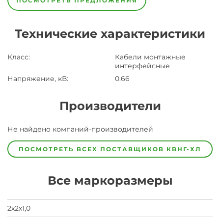
ПОСМОТРЕТЬ ПРЕДЛОЖЕНИЯ
Технические характеристики
Класс
:
Кабели монтажные
интерфейсные
Напряжение, кВ
:
0.66
Производители
Завод
Не найдено компаний-производителей
Завод-
изготовитель
предпочел
ПОСМОТРЕТЬ ВСЕХ ПОСТАВЩИКОВ
КВНГ-ХЛ
скрыть
свои
данные
Все маркоразмеры
заявка
на
завод
2х2х1,0