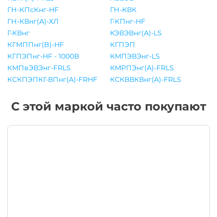
ГН-КПсКнг-HF
ГН-КВК
ГН-КВнг(A)-ХЛ
Г-КПнг-HF
Г-КВнг
КЭВЭВнг(A)-LS
КГМППнг(B)-HF
КГПЭП
КГПЭПнг-HF - 1000В
КМПЭВЭнг-LS
КМПвЭВЭнг-FRLS
КМРПЭнг(A)-FRLS
КСКПЭПКГ-ВПнг(A)-FRHF
КСКВВКВнг(A)-FRLS
С этой маркой часто покупают