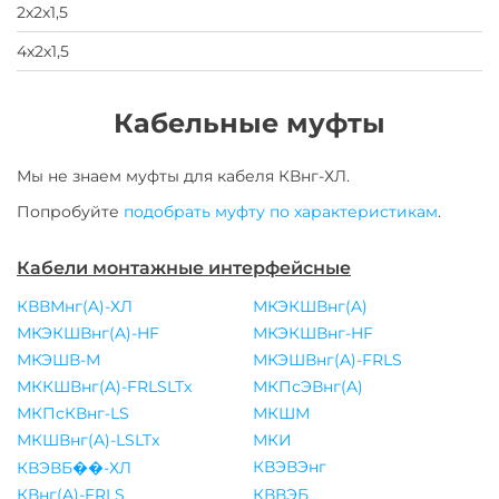
2х2х1,5
4х2х1,5
Кабельные муфты
Мы не знаем муфты для
кабеля
КВнг-ХЛ
.
Попробуйте
подобрать муфту по характеристикам
.
Кабели монтажные интерфейсные
КВВМнг(A)-ХЛ
МКЭКШВнг(A)
МКЭКШВнг(A)-HF
МКЭКШВнг-HF
МКЭШВ-М
МКЭШВнг(A)-FRLS
МККШВнг(A)-FRLSLTx
МКПсЭВнг(A)
МКПсКВнг-LS
МКШМ
МКШВнг(A)-LSLTx
МКИ
КВЭВЭнг
КВЭВБ��-ХЛ
КВнг(A)-FRLS
КВВЭБ