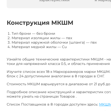
алюминия
Анал
характеристики
и марко
или
Заме
Разместить
Конструкция МКШМ
тендер
Тип брони
—
без брони
Материал изоляции жилы
—
пвх
Материал наружной оболочки (шланга)
—
пвх
Материал медной жилы
—
Cu
Узнайте общие технические характеристики МКШМ - н
токи для напряжений класса 0.5, и область применения 
Изучите список всех 18-х Маркоразмеров марки МКШМ.
блок с 24 допустимыми аналогами в 8 городах в СНГ.
Стоимость МКШМ варьируется в диапазоне от 21 руб до 
Подробное описание конструкций и характеристик согл
можете узнать на страницах Товаров .
Список Поставщиков в 8 городах доступен здесь:
МКШ