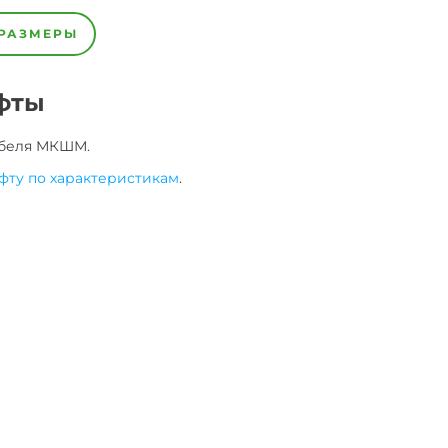
РАЗМЕРЫ
фты
беля
МКШМ
.
фту по характеристикам
.