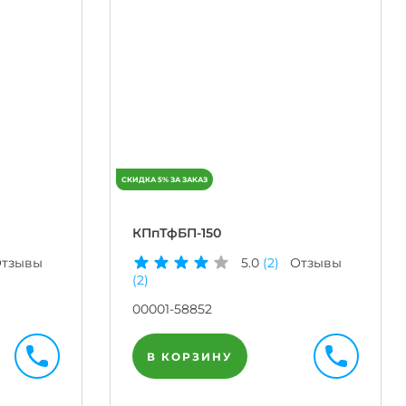
КПпТфБП-150
тзывы
5.0
(2)
Отзывы
(2)
00001-58852
В КОРЗИНУ