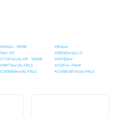
МККШп - 690В
МКШнг
КВнг-ХЛ
КВВЭБнг(A)-LS
КГПЭПнг(A)-HF - 1000В
КМПВЭнг
КМРПЭнг(A)-FRLS
КПЭПнг-FRHF
КСКВВКВнг(A)-FRLS
КСКВВ-ВПнг(A)-FRLS