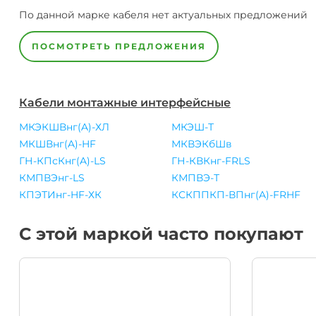
По данной марке
кабеля
нет актуальных предложений
ПОСМОТРЕТЬ ПРЕДЛОЖЕНИЯ
Кабели монтажные интерфейсные
МКЭКШВнг(A)-ХЛ
МКЭШ-Т
МКШВнг(A)-HF
МКВЭКбШв
ГН-КПсКнг(A)-LS
ГН-КВКнг-FRLS
КМПВЭнг-LS
КМПВЭ-Т
КПЭТИнг-HF-ХК
КСКППКП-ВПнг(A)-FRHF
С этой маркой часто покупают