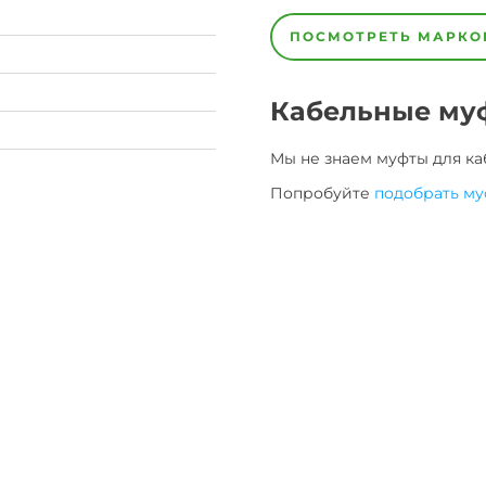
3х0,5
3х0,75
5х0,35
5х0,5
5х0,75
7х0,35
7х0,5
7х0,75
ПОСМОТРЕТЬ МАРКО
Кабельные му
Мы не знаем муфты для
ка
Попробуйте
подобрать му