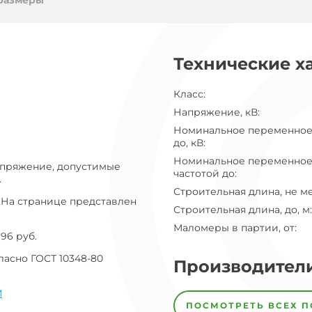
ог
размеры
ну
Технические х
Класс
:
Напряжение, кВ
:
Номинальное переменное
до, кВ
:
Номинальное переменное
апряжение, допустимые
частотой до
:
.
Строительная длина, не м
 На странице представлен
Строительная длина, до, м
:
Маломеры в партии, от
:
96 руб.
асно ГОСТ 10348-80
Производител
М
Завод
Завод-
ПОСМОТРЕТЬ ВСЕХ 
изготовитель