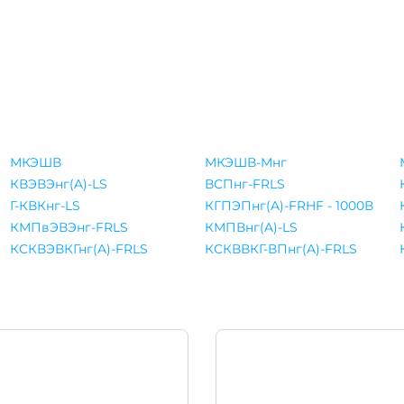
МКЭШВ
МКЭШВ-Мнг
КВЭВЭнг(A)-LS
ВСПнг-FRLS
Г-КВКнг-LS
КГПЭПнг(A)-FRHF - 1000В
КМПвЭВЭнг-FRLS
КМПВнг(A)-LS
КСКВЭВКГнг(A)-FRLS
КСКВВКГ-ВПнг(A)-FRLS