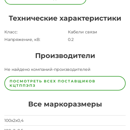
Технические характеристики
Класс
:
Кабели связи
Напряжение, кВ
:
0.2
Производители
Завод
Не найдено компаний-производителей
Завод-
изготовитель
предпочел
ПОСМОТРЕТЬ ВСЕХ ПОСТАВЩИКОВ
скрыть
КЦТППЭПЗ
свои
данные
заявка
Все маркоразмеры
на
завод
100х2х0,4