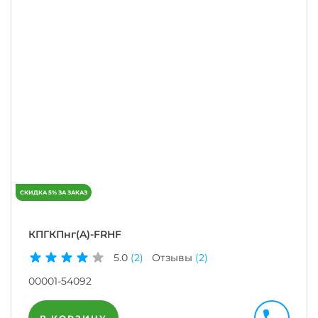
КПГКПнг(A)-FRHF
5.0
(2)
Отзывы
(2)
00001-54092