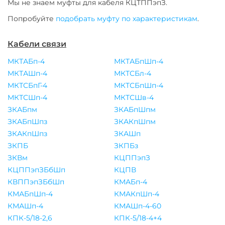
Мы не знаем муфты для
кабеля
КЦТППэпЗ
.
Попробуйте
подобрать муфту по характеристикам
.
Кабели связи
МКТАБп-4
МКТАБпШп-4
МКТАШп-4
МКТСБл-4
МКТСБпГ-4
МКТСБпШп-4
МКТСШп-4
МКТСШв-4
ЗКАБпм
ЗКАБпШпм
ЗКАБпШпз
ЗКАКпШпм
ЗКАКпШпз
ЗКАШп
ЗКПБ
ЗКПБз
ЗКВм
КЦППэпЗ
КЦППэпЗБбШп
КЦПВ
КВППэпЗБбШп
КМАБп-4
КМАБпШп-4
КМАКпШп-4
КМАШп-4
КМАШп-4-60
КПК-5/18-2,6
КПК-5/18-4+4