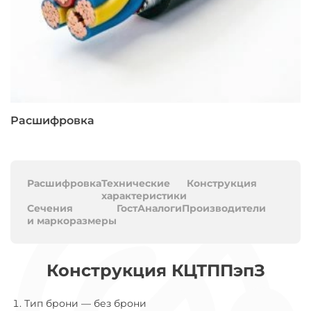
Расшифровка
Расшифровка
Технические
Конструкция
характеристики
Сечения
Гост
Аналоги
Производители
и маркоразмеры
Конструкция КЦТППэпЗ
Тип брони
—
без брони