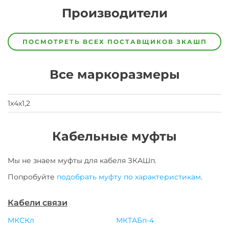
Производители
Завод
Завод-
ПОСМОТРЕТЬ ВСЕХ ПОСТАВЩИКОВ
ЗКАШП
изготовитель
предпочел
скрыть
Все маркоразмеры
свои
данные
заявка
на
1х4х1,2
завод
Кабельные муфты
Мы не знаем муфты для
кабеля
ЗКАШп
.
Попробуйте
подобрать муфту по характеристикам
.
Кабели связи
МКСКл
МКТАБп-4