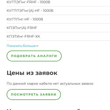
КУГПЭПнг-FRHF - 1000В
КУГППЭПнг(A)-HF - 1000В
КУГППнг-HF - 1000В
КПЭПнг(A)-FRHF
КПЭТИнг-FRHF-ХК
Показать больше
ПОДОБРАТЬ АНАЛОГИ
Цены из заявок
По данной марке
кабеля
нет актуальных заявок
ПОСМОТРЕТЬ ЗАЯВКИ