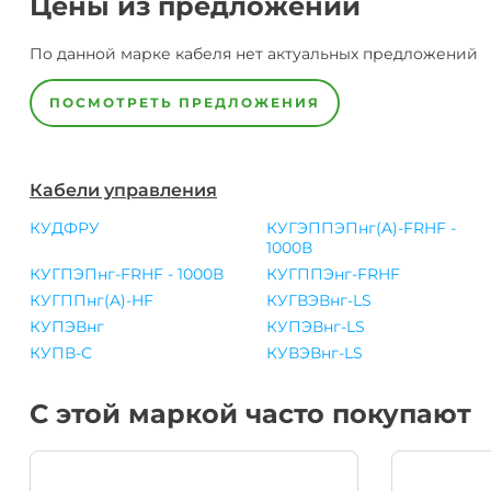
Цены из предложений
По данной марке
кабеля
нет актуальных предложений
ПОСМОТРЕТЬ ПРЕДЛОЖЕНИЯ
Кабели управления
КУДФРУ
КУГЭППЭПнг(A)-FRHF -
1000В
КУГПЭПнг-FRHF - 1000В
КУГППЭнг-FRHF
КУГППнг(A)-HF
КУГВЭВнг-LS
КУПЭВнг
КУПЭВнг-LS
КУПВ-С
КУВЭВнг-LS
С этой маркой часто покупают