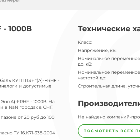
ог
размеры
ну
 - 1000В
Технические х
Класс
:
Напряжение, кВ
:
Номинальное переменное
до, кВ
:
Номинальное переменное
частотой до
:
абель КУГППЭнг(A)-FRHF -
 аналоги и допустимые
Строительная длина, уточ
нг(A)-FRHF - 1000В. На
Производител
 в NaN городах в СНГ.
Завод
Не найдено компаний-пр
Завод-
азоне от 20 руб до 100
изготовитель
предпочел
ПОСМОТРЕТЬ ВСЕХ 
сно ТУ 16.К71-338-2004
скрыть
свои