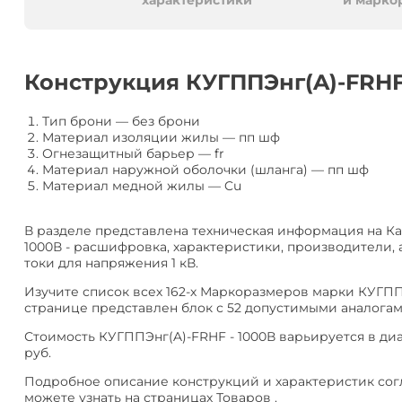
алюминия
Анал
характеристики
и марко
или
Заме
Разместить
Конструкция КУГППЭнг(A)-FRHF
тендер
Тип брони
—
без брони
Материал изоляции жилы
—
пп шф
Огнезащитный барьер
—
fr
Материал наружной оболочки (шланга)
—
пп шф
Материал медной жилы
—
Cu
В разделе представлена техническая информация на К
1000В - расшифровка, характеристики, производители,
токи для напряжения 1 кВ.
Изучите список всех 162-х Маркоразмеров марки КУГППЭ
странице представлен блок с 52 допустимыми аналогами
Стоимость КУГППЭнг(A)-FRHF - 1000В варьируется в диап
руб.
Подробное описание конструкций и характеристик согла
можете узнать на страницах Товаров .