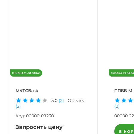
МКТСБл-4
ППВВ-М
5.0
(2)
Отзывы
(2)
(2)
Код:
00000-09230
00000-22
Запросить цену
В КО