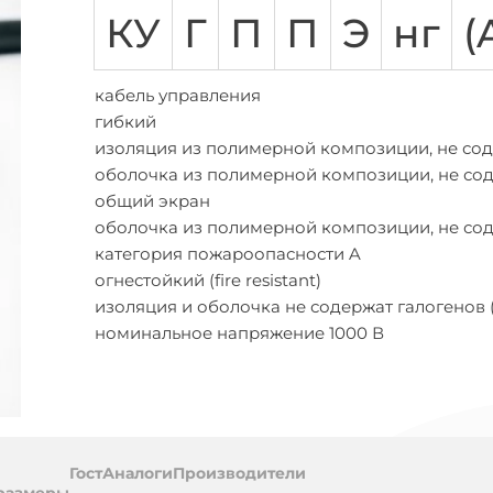
АСБЛ
ВВГ
ВБШВ
ВВГнг-LS
КГ
КВВГ
ППГ
Количество жил
КУ
Г
П
П
Э
нг
(
амоток
Предложения
Многожильный
абелей
на
Одножильный
а
бобины
кабель управления
Трехжильные
обины
гибкий
ПВХ (поливинил хлоридный пластикат)
изоляция из полимерной композиции, не со
цией
оболочка из полимерной композиции, не со
ухты
общий экран
оболочка из полимерной композиции, не со
категория пожароопасности A
огнестойкий (fire resistant)
изоляция и оболочка не содержат галогенов (
номинальное напряжение 1000 В
ль
Гост
Аналоги
Производители