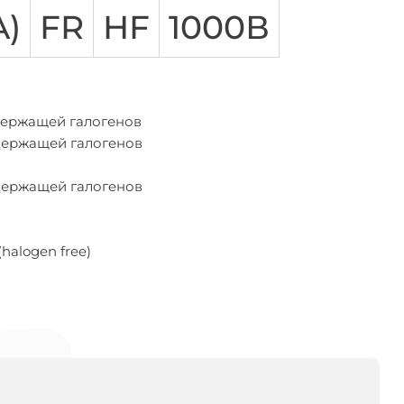
LSLTx
Материал токопроводящих жил
A)
FR
HF
1000В
Медные
Алюминиевые
держащей галогенов
держащей галогенов
держащей галогенов
halogen free)