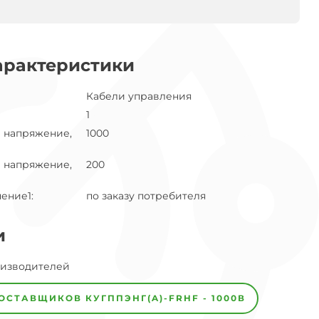
арактеристики
Кабели управления
1
 напряжение,
1000
 напряжение,
200
нение1
:
по заказу потребителя
и
оизводителей
ПОСТАВЩИКОВ
КУГППЭНГ(A)-FRHF - 1000В