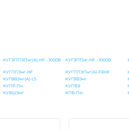
КУГЭППЭПнг(A)-HF - 1000В
КУГЭППнг-HF - 1000В
КУГППЭнг-HF
КУГППЭПнг(A)-FRHF
КУГВВЭнг(A)-LS
КУГВВЭнг
КУПР-Пн
КУПВЭ
КУВШЭнг
КПВ-Пм