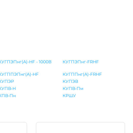
КУГПЭПнг(A)-HF - 1000В
КУГПЭПнг-FRHF
КУГППЭПнг(A)-HF
КУГППнг(A)-FRHF
КУПЭР
КУПЭВ
КУПВ-Н
КУПВ-Пм
КПВ-Пн
КРШУ