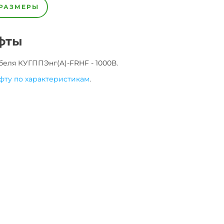
РАЗМЕРЫ
фты
беля
КУГППЭнг(A)-FRHF - 1000В
.
фту по характеристикам
.