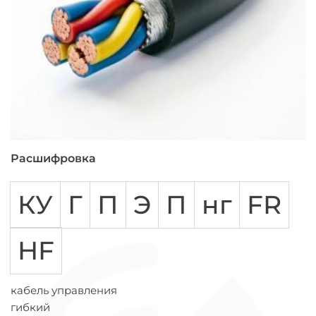
Расшифровка
КУ
Г
П
Э
П
нг
FR
HF
кабель управления
гибкий