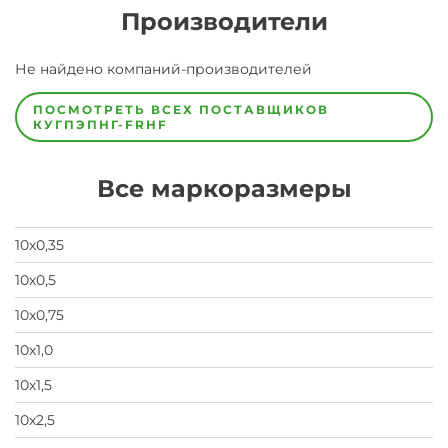
Производители
Завод
Не найдено компаний-производителей
Завод-
изготовитель
предпочел
ПОСМОТРЕТЬ ВСЕХ ПОСТАВЩИКОВ
скрыть
КУГПЭПНГ-FRHF
свои
данные
заявка
Все маркоразмеры
на
завод
10х0,35
10х0,5
10х0,75
10х1,0
10х1,5
10х2,5