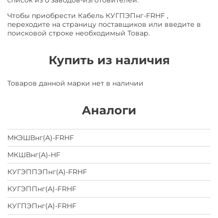
список из 0 заводов-изготовителей.
Чтобы приобрести Кабель КУГПЭПнг-FRHF ,
переходите на страницу поставщиков или введите в
поисковой строке необходимый Товар.
Купить из наличия
Товаров данной марки нет в наличии
Аналоги
МКЭШВнг(A)-FRHF
МКШВнг(A)-HF
КУГЭППЭПнг(A)-FRHF
КУГЭППнг(A)-FRHF
КУГПЭПнг(A)-FRHF