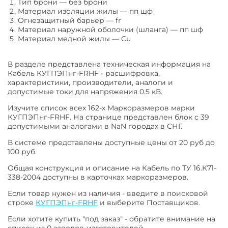
Тип брони
—
без брони
Материал изоляции жилы
—
пп шф
Огнезащитный барьер
—
fr
Материал наружной оболочки (шланга)
—
пп шф
Материал медной жилы
—
Cu
В разделе представлена техническая информация на
Кабель КУГПЭПнг-FRHF - расшифровка,
характеристики, производители, аналоги и
допустимые токи для напряжения 0.5 кВ.
Изучите список всех 162-х Маркоразмеров марки
КУГПЭПнг-FRHF. На странице представлен блок с 39
допустимыми аналогами в NaN городах в СНГ.
В системе представлены доступные цены от 20 руб до
100 руб.
Общая конструкция и описание на Кабель по ТУ 16.К71-
338-2004 доступны в карточках маркоразмеров.
Если товар нужен из наличия - введите в поисковой
строке
КУГПЭПнг-FRHF
и выберите Поставщиков.
Если хотите купить "под заказ" - обратите внимание на