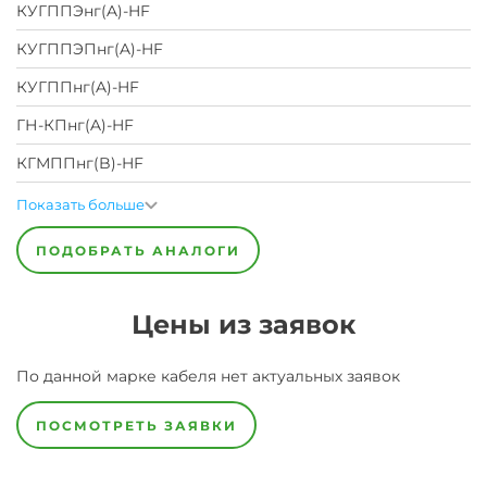
КУГППЭнг(A)-HF
КУГППЭПнг(A)-HF
КУГППнг(A)-HF
ГН-КПнг(A)-HF
КГМППнг(B)-HF
Показать больше
ПОДОБРАТЬ АНАЛОГИ
Цены из заявок
По данной марке
кабеля
нет актуальных заявок
ПОСМОТРЕТЬ ЗАЯВКИ