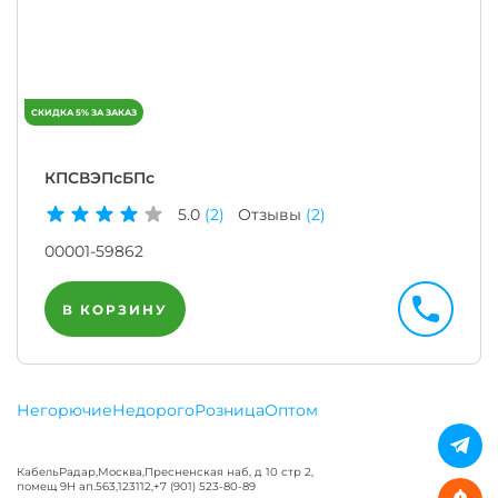
КПСВЭПсБПс
5.0
(2)
Отзывы
(2)
00001-59862
В КОРЗИНУ
Негорючие
Недорого
Розница
Оптом
КабельРадар
,
Москва
,
Пресненская наб, д 10 стр 2,
помещ 9Н ап.563
,
123112
,
+7 (901) 523-80-89