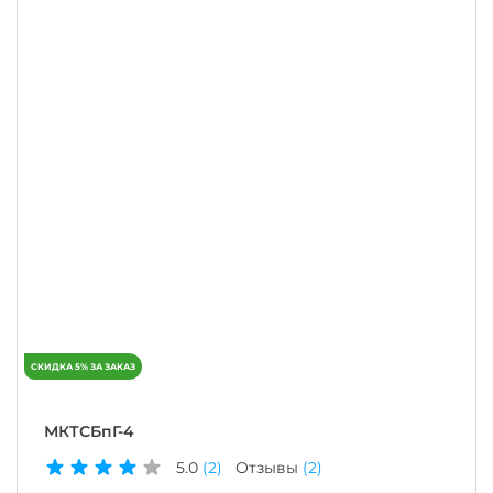
МКТСБпГ-4
5.0
(2)
Отзывы
(2)