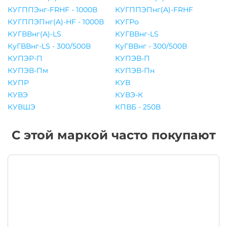
КУГППЭнг-FRHF - 1000В
КУГППЭПнг(A)-FRHF
КУГППЭПнг(A)-HF - 1000В
КУГРо
КУГВВнг(A)-LS
КУГВВнг-LS
КуГВВнг-LS - 300/500В
КуГВВнг - 300/500В
КУПЭР-П
КУПЭВ-П
КУПЭВ-Пм
КУПЭВ-Пн
КУПР
КУВ
КУВЭ
КУВЭ-К
КУВШЭ
КПВБ - 250В
С этой маркой часто покупают