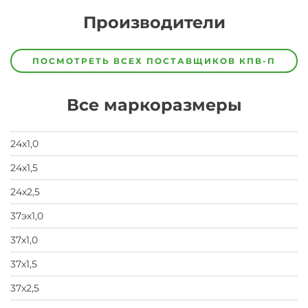
Производители
Завод
Завод-
ПОСМОТРЕТЬ ВСЕХ ПОСТАВЩИКОВ
КПВ-П
изготовитель
предпочел
скрыть
Все маркоразмеры
свои
данные
заявка
на
24х1,0
завод
24х1,5
24х2,5
37эх1,0
37х1,0
37х1,5
37х2,5