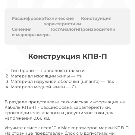
Расшифровка
Технические
Конструкция
характеристики
Сечения
Гост
Аналоги
Производители
и маркоразмеры
Конструкция КПВ-П
Тип брони
—
проволока стальная
Материал изоляции жилы
—
пэ
Материал наружной оболочки (шланга)
—
пвх
Материал медной жилы
—
Cu
В разделе представлена техническая информация на
Кабель КПВ-П - расшифровка, характеристики,
производители, аналоги и допустимые токи для
напряжения 0.66 кВ.
Изучите список всех 10-х Маркоразмеров марки КПВ-П.
На странице представлен блок с 0 допустимыми