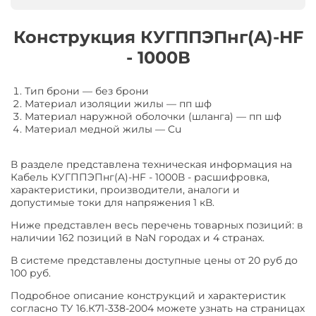
Конструкция КУГППЭПнг(A)-HF
- 1000В
Тип брони
—
без брони
Материал изоляции жилы
—
пп шф
Материал наружной оболочки (шланга)
—
пп шф
Материал медной жилы
—
Cu
В разделе представлена техническая информация на
Кабель КУГППЭПнг(A)-HF - 1000В - расшифровка,
характеристики, производители, аналоги и
допустимые токи для напряжения 1 кВ.
Ниже представлен весь перечень товарных позиций: в
наличии 162 позиций в NaN городах и 4 странах.
В системе представлены доступные цены от 20 руб до
100 руб.
Подробное описание конструкций и характеристик
согласно ТУ 16.К71-338-2004 можете узнать на страницах