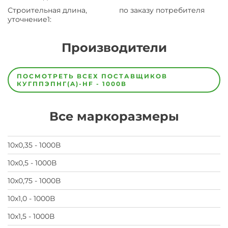
Строительная длина,
по заказу потребителя
уточнение1
:
Производители
Завод
Завод-
ПОСМОТРЕТЬ ВСЕХ ПОСТАВЩИКОВ
изготовитель
КУГППЭПНГ(A)-HF - 1000В
предпочел
скрыть
свои
Все маркоразмеры
данные
заявка
на
завод
10х0,35 - 1000В
10х0,5 - 1000В
10х0,75 - 1000В
10х1,0 - 1000В
10х1,5 - 1000В