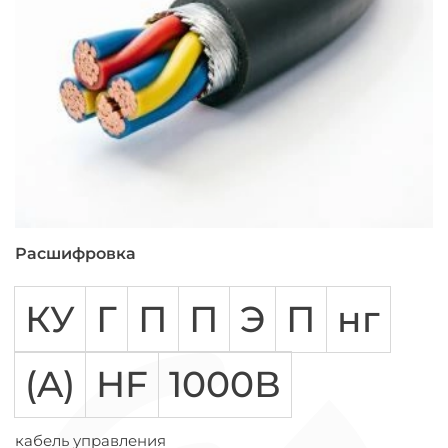
Расшифровка
КУ
Г
П
П
Э
П
нг
(A)
HF
1000В
кабель управления