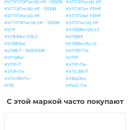
КУГЭППЭПнг(A)-HF - 1000В
КУГПЭПнг(A)-HF
КУГПЭПнг(A)-HF - 1000В
КУГПЭПнг-FRHF
КУГППЭнг(A)-HF
КУГППЭнг-FRHF
КУГППЭПнг(A)-HF - 1000В
КУГППнг(A)-HF
КУГР
КУГВЭВнг(A)-LS
КУГВЭВнг-FRLS
КУГВВЭ
КУГВВЭнг
КУГВВнг(A)-LS
КуГВВ-Т - 300/500В
КУПЭР-Пн
КУПЭВнг
КУПР
КУПР-П
КУПР-Пм
КУПР-Пн
КУПсЭВ-П
КУПсЭВ-Пн
КУВШЭнг
КПВ
КРШС-Пм
С этой маркой часто покупают