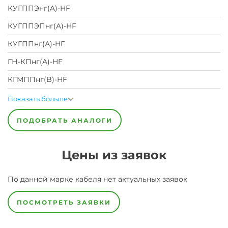
КУГППЭнг(A)-HF
КУГППЭПнг(A)-HF
КУГППнг(A)-HF
ГН-КПнг(A)-HF
КГМППнг(B)-HF
Показать больше
ПОДОБРАТЬ АНАЛОГИ
Цены из заявок
По данной марке
кабеля
нет актуальных заявок
ПОСМОТРЕТЬ ЗАЯВКИ