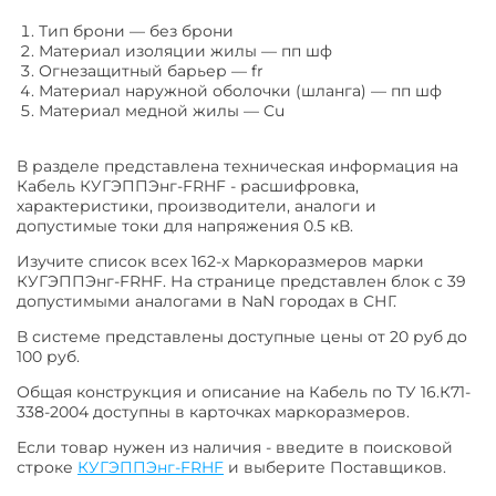
Тип брони
—
без брони
Материал изоляции жилы
—
пп шф
Огнезащитный барьер
—
fr
Материал наружной оболочки (шланга)
—
пп шф
Материал медной жилы
—
Cu
В разделе представлена техническая информация на
Кабель КУГЭППЭнг-FRHF - расшифровка,
характеристики, производители, аналоги и
допустимые токи для напряжения 0.5 кВ.
Изучите список всех 162-х Маркоразмеров марки
КУГЭППЭнг-FRHF. На странице представлен блок с 39
допустимыми аналогами в NaN городах в СНГ.
В системе представлены доступные цены от 20 руб до
100 руб.
Общая конструкция и описание на Кабель по ТУ 16.К71-
338-2004 доступны в карточках маркоразмеров.
Если товар нужен из наличия - введите в поисковой
строке
КУГЭППЭнг-FRHF
и выберите Поставщиков.