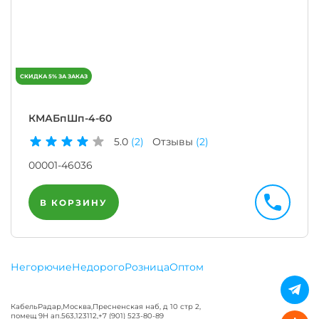
КМАБпШп-4-60
5.0
(2)
Отзывы
(2)
00001-46036
В КОРЗИНУ
Негорючие
Недорого
Розница
Оптом
КабельРадар
,
Москва
,
Пресненская наб, д 10 стр 2,
помещ 9Н ап.563
,
123112
,
+7 (901) 523-80-89