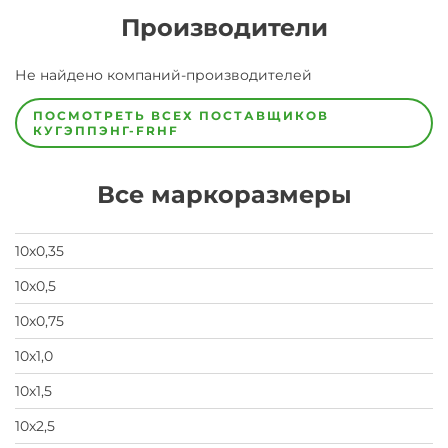
Производители
Завод
Не найдено компаний-производителей
Завод-
изготовитель
предпочел
ПОСМОТРЕТЬ ВСЕХ ПОСТАВЩИКОВ
скрыть
КУГЭППЭНГ-FRHF
свои
данные
заявка
Все маркоразмеры
на
завод
10х0,35
10х0,5
10х0,75
10х1,0
10х1,5
10х2,5