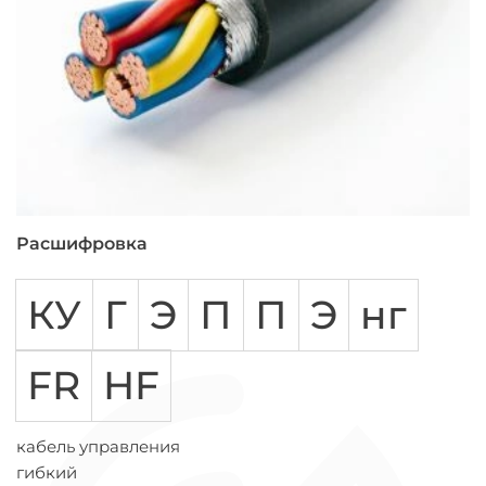
Расшифровка
КУ
Г
Э
П
П
Э
нг
FR
HF
кабель управления
гибкий