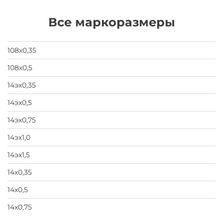
предпочел
скрыть
Все маркоразмеры
свои
данные
заявка
на
108х0,35
завод
108х0,5
14эх0,35
14эх0,5
14эх0,75
14эх1,0
14эх1,5
14х0,35
14х0,5
14х0,75