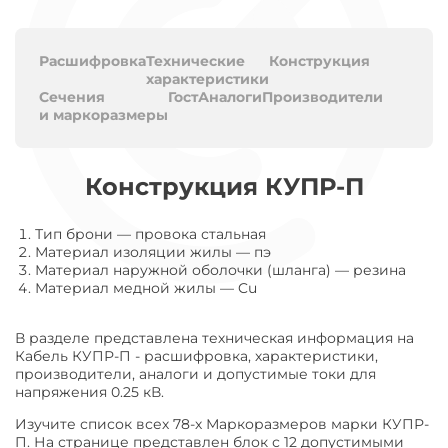
Расшифровка
Технические
Конструкция
характеристики
Сечения
Гост
Аналоги
Производители
и маркоразмеры
Конструкция КУПР-П
Тип брони
—
провока стальная
Материал изоляции жилы
—
пэ
Материал наружной оболочки (шланга)
—
резина
Материал медной жилы
—
Cu
В разделе представлена техническая информация на
Кабель КУПР-П - расшифровка, характеристики,
производители, аналоги и допустимые токи для
напряжения 0.25 кВ.
Изучите список всех 78-х Маркоразмеров марки КУПР-
П. На странице представлен блок с 12 допустимыми