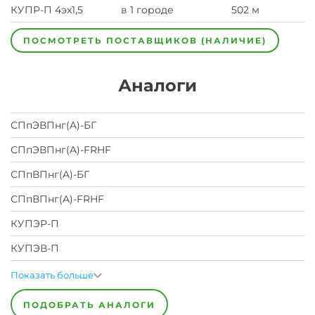
КУПР-П 4эх1,5
в 1 городе
502 м
ПОСМОТРЕТЬ ПОСТАВЩИКОВ (НАЛИЧИЕ)
Аналоги
СПпЭВПнг(A)-БГ
СПпЭВПнг(A)-FRHF
СПпВПнг(A)-БГ
СПпВПнг(A)-FRHF
КУПЭР-П
КУПЭВ-П
Показать больше
ПОДОБРАТЬ АНАЛОГИ