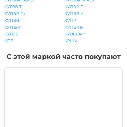
КУГВВнг(A)-LS
КУГВВнг-FRLS
КУГВВ-Т
КУПЭР-П
КУПЭР-Пн
КУПЭВ-Н
КУПЭВ-П
КУПР
КУПВнг
КУПВ-Пн
КУВЭВ
КУВШЭнг
КПВ
КРШУ
С этой маркой часто покупают