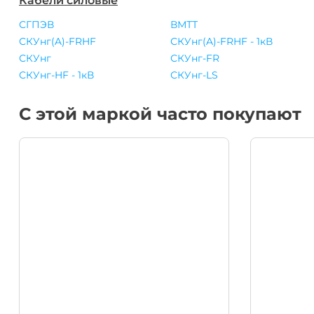
Кабели силовые
СГПЭВ
ВМТТ
СКУнг(A)-FRHF
СКУнг(A)-FRHF - 1кВ
СКУнг
СКУнг-FR
СКУнг-HF - 1кВ
СКУнг-LS
С этой маркой часто покупают