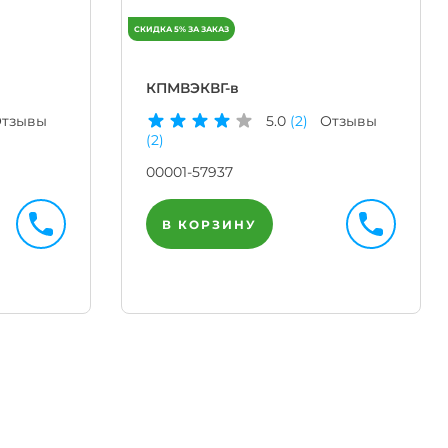
КПМВЭКВГ-в
тзывы
5.0
(2)
Отзывы
(2)
00001-57937
В КОРЗИНУ
Телегр
Бот