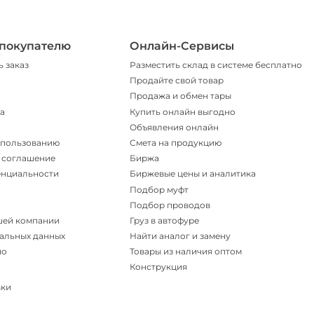
покупателю
Онлайн-Сервисы
ь заказ
Разместить склад в системе бесплатно
Продайте свой товар
Продажа и обмен тары
а
Купить онлайн выгодно
и
Объявления онлайн
спользованию
Смета на продукцию
 соглашение
Биржа
енциальности
Биржевые цены и аналитика
Подбор муфт
Подбор проводов
шей компании
Груз в автофуре
альных данных
Найти аналог и замену
но
Товары из наличия оптом
Конструкция
вки