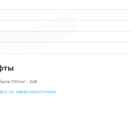
фты
беля
СКУнг - 1кВ
.
фту по характеристикам
.