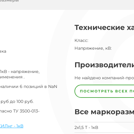
ог
размеры
ну
Технические х
Класс
:
Напряжение, кВ
:
вка
Производител
1кВ - напряжение,
рименения .
Завод
Не найдено компаний-пр
Завод-
изготовитель
 наличии 6 позиций в NaN
предпочел
ПОСМОТРЕТЬ ВСЕХ 
скрыть
свои
руб до 100 руб.
данные
Все маркораз
заявка
асно ТУ 3500-013-
на
завод
ИЛнг - 1кВ
2х1,5 Т - 1кВ