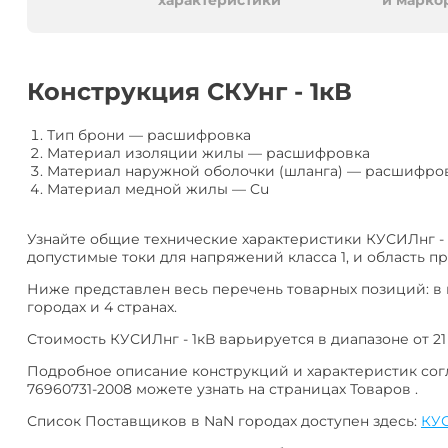
алюминия
Анал
характеристики
и марко
или
Заме
Разместить
Конструкция СКУнг - 1кВ
тендер
Тип брони
—
расшифровка
Материал изоляции жилы
—
расшифровка
Материал наружной оболочки (шланга)
—
расшифро
Материал медной жилы
—
Cu
Узнайте общие технические характеристики КУСИЛнг - 
допустимые токи для напряжений класса 1, и область п
Ниже представлен весь перечень товарных позиций: в
городах и 4 странах.
Стоимость КУСИЛнг - 1кВ варьируется в диапазоне от 21 
Подробное описание конструкций и характеристик согл
76960731-2008 можете узнать на страницах Товаров .
Список Поставщиков в NaN городах доступен здесь:
КУС