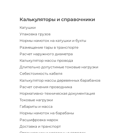
|
Мгнов
опове
Калькуляторы и справочники
Катушки
Упаковка грузов
Нормы намоток на катушки и бухты
Размещение тары в транспорте
Расчет наружного диаметра
Калькулятор массы провода
Длительно допустимые токовые нагрузки
Себестоимость кабеля
Калькулятор массы деревянных барабанов
Расчет сечения проводника
Нормативно-техническая документация
Токовые нагрузки
Габариты и масса
Нормы намоток на барабаны
Расшифровка марок
Доставка и транспорт
Организации и магазины в городах