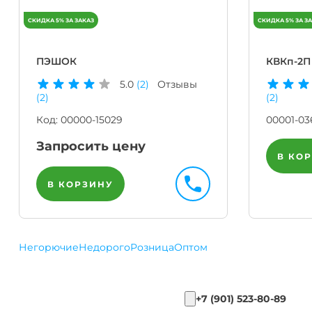
ПЭШОК
КВКп-2П
5.0
(2)
Отзывы
(2)
(2)
Код:
00000-15029
00001-03
Запросить цену
В КО
В КОРЗИНУ
Негорючие
Недорого
Розница
Оптом
+7 (901) 523-80-89