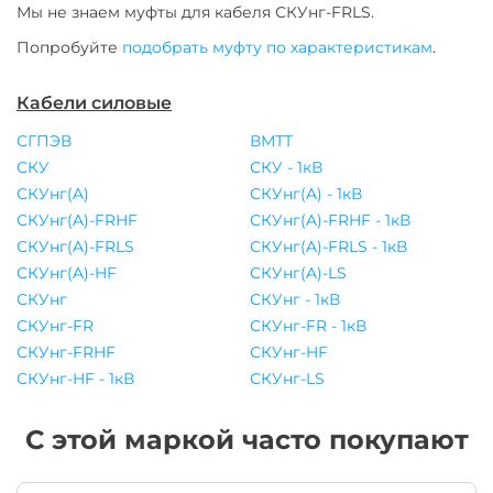
Мы не знаем муфты для
кабеля
СКУнг-FRLS
.
Попробуйте
подобрать муфту по характеристикам
.
Кабели силовые
СГПЭВ
ВМТТ
СКУ
СКУ - 1кВ
СКУнг(A)
СКУнг(A) - 1кВ
СКУнг(A)-FRHF
СКУнг(A)-FRHF - 1кВ
СКУнг(A)-FRLS
СКУнг(A)-FRLS - 1кВ
СКУнг(A)-HF
СКУнг(A)-LS
СКУнг
СКУнг - 1кВ
СКУнг-FR
СКУнг-FR - 1кВ
СКУнг-FRHF
СКУнг-HF
СКУнг-HF - 1кВ
СКУнг-LS
С этой маркой часто покупают