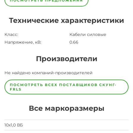
ПОСМОТРЕТЬ ПРЕДЛОЖЕНИЯ
Технические характеристики
Класс
:
Кабели силовые
Напряжение, кВ
:
0.66
Производители
Завод
Не найдено компаний-производителей
Завод-
изготовитель
предпочел
ПОСМОТРЕТЬ ВСЕХ ПОСТАВЩИКОВ
СКУНГ-
скрыть
FRLS
свои
данные
заявка
Все маркоразмеры
на
завод
10х1,0 ВБ