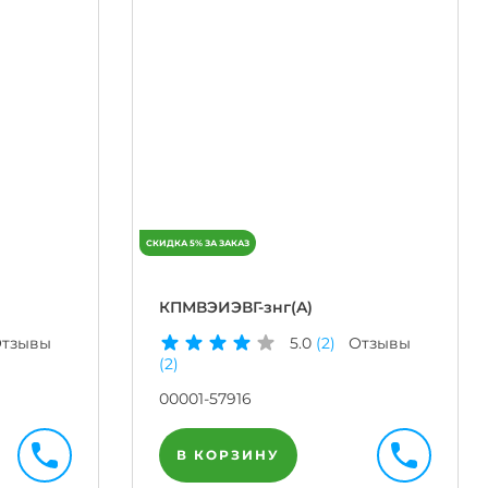
КПМВЭИЭВГ-знг(A)
тзывы
5.0
(2)
Отзывы
(2)
00001-57916
В КОРЗИНУ