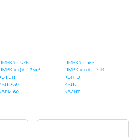
ПМВКл - 10кВ
ПМВКл - 15кВ
ПМВКлнг(A) - 25кВ
ПМВКлнг(A) - 3кВ
КВФЭП
КВГПЭ
КВИО-30
КВИС
КВРМ-60
КВСИТ