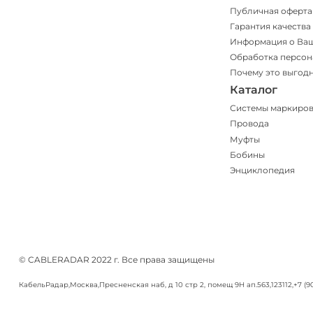
Публичная оферта
Гарантия качества
Информация о Ва
Обработка персон
Почему это выгод
Каталог
Системы маркиро
Провода
Муфты
Бобины
Энциклопедия
© CABLERADAR 2022 г. Все права защищены
КабельРадар
,
Москва
,
Пресненская наб, д 10 стр 2, помещ 9Н ап.563
,
123112
,
+7 (9