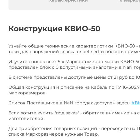
алюминия
Анал
характеристики
и марко
или
Заме
Разместить
Конструкция КВИО-50
тендер
Узнайте общие технические характеристики КВИО-50 -
токи для напряжений класса undefined, и область приме
Изучите список всех 5-х Маркоразмеров марки КВИО-50
представлен блок с 0 допустимыми аналогами в NaN гор
В системе представлены доступные цены от 21 руб до 10
Общая конструкция и описание на Кабель по ТУ 16-505.7
маркоразмеров.
Список Поставщиков в NaN городах доступен здесь:
КВ
Если хотите купить "под заказ" - обратите внимание на с
изготовителей.
Для приобретения товарных позиций - переходите на 
списка Маркоразмеров нужный Товар.