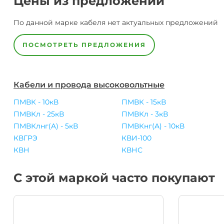
Цены из предложений
По данной марке
кабеля
нет актуальных предложений
ПОСМОТРЕТЬ ПРЕДЛОЖЕНИЯ
Кабели и провода высоковольтные
ПМВК - 10кВ
ПМВК - 15кВ
ПМВКл - 25кВ
ПМВКл - 3кВ
ПМВКлнг(A) - 5кВ
ПМВКнг(A) - 10кВ
КВГРЭ
КВИ-100
КВН
КВНС
С этой маркой часто покупают