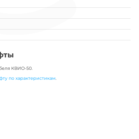
фты
беля
КВИО-50
.
фту по характеристикам
.