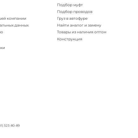
Подбор муфт
Подбор проводов
шей компании
Груз в автофуре
альных данных
Найти аналог и замену
но
Товары из наличия оптом
Конструкция
вки
01) 523-80-89