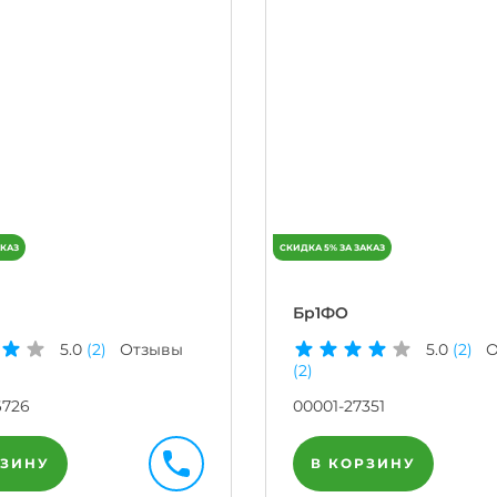
Бр1ФО
5.0
(2)
Отзывы
5.0
(2)
О
(2)
6726
00001-27351
РЗИНУ
В КОРЗИНУ