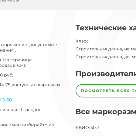
ог
размеры
ну
Технические х
Класс
:
 напряжение, допустимые
Строительная длина, не м
нения .
Строительная длина, до, м
:
. На странице
одах в СНГ.
Производител
0 руб.
14-75 доступны в карточках
Завод
Завод-
ПОСМОТРЕТЬ ВСЕХ 
изготовитель
предпочел
ИО-50
скрыть
свои
писок из 1 заводов-
Все маркораз
данные
заявка
Поиск или выбирайте из
на
КВИО-50-3
завод