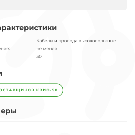
арактеристики
Кабели и провода высоковольтные
енее
:
не менее
30
и
ПОСТАВЩИКОВ
КВИО-50
меры