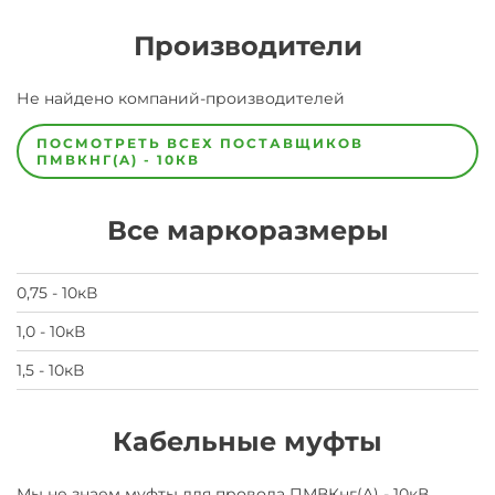
Производители
Завод
Не найдено компаний-производителей
Завод-
изготовитель
предпочел
ПОСМОТРЕТЬ ВСЕХ ПОСТАВЩИКОВ
скрыть
ПМВКНГ(A) - 10КВ
свои
данные
заявка
Все маркоразмеры
на
завод
0,75 - 10кВ
1,0 - 10кВ
1,5 - 10кВ
Кабельные муфты
Мы не знаем муфты для
провода
ПМВКнг(A) - 10кВ
.