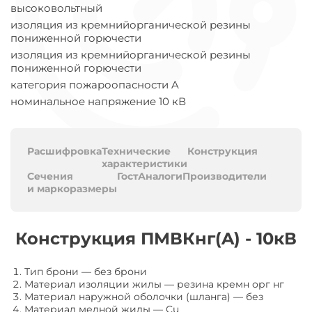
высоковольтный
изоляция из кремнийорганической резины
пониженной горючести
изоляция из кремнийорганической резины
пониженной горючести
категория пожароопасности A
номинальное напряжение 10 кВ
Расшифровка
Технические
Конструкция
характеристики
Сечения
Гост
Аналоги
Производители
и маркоразмеры
Конструкция ПМВКнг(A) - 10кВ
Тип брони
—
без брони
Материал изоляции жилы
—
резина кремн орг нг
Материал наружной оболочки (шланга)
—
без
Материал медной жилы
—
Cu