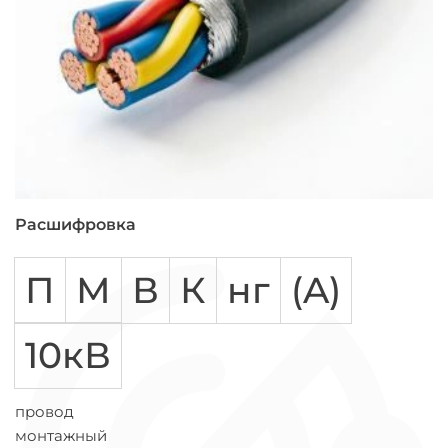
Расшифровка
П
М
В
К
нг
(A)
10кВ
провод
монтажный