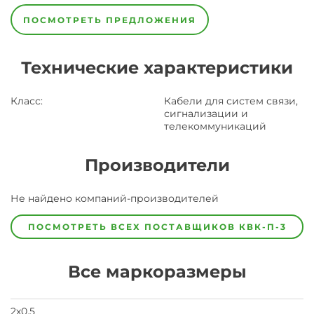
ПОСМОТРЕТЬ ПРЕДЛОЖЕНИЯ
Технические характеристики
Класс
:
Кабели для систем связи,
сигнализации и
телекоммуникаций
Производители
Завод
Не найдено компаний-производителей
Завод-
изготовитель
предпочел
ПОСМОТРЕТЬ ВСЕХ ПОСТАВЩИКОВ
КВК-П-3
скрыть
свои
данные
Все маркоразмеры
заявка
на
завод
2х0,5