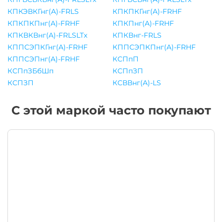
КПКЭВКГнг(A)-FRLS
КПКПКГнг(A)-FRHF
КПКПКПнг(A)-FRHF
КПКПнг(A)-FRHF
КПКВКВнг(A)-FRLSLTx
КПКВнг-FRLS
КППСЭПКГнг(A)-FRHF
КППСЭПКПнг(A)-FRHF
КППСЭПнг(A)-FRHF
КСПпП
КСПпЗБбШп
КСПпЗП
КСПЗП
КСВВнг(A)-LS
С этой маркой часто покупают