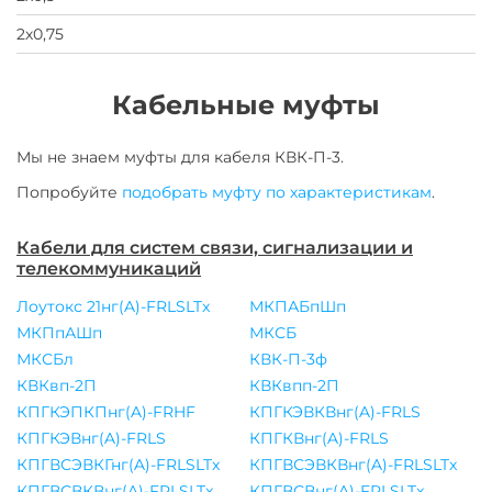
2х0,75
Кабельные муфты
Мы не знаем муфты для
кабеля
КВК-П-3
.
Попробуйте
подобрать муфту по характеристикам
.
Кабели для систем связи, сигнализации и
телекоммуникаций
Лоутокс 21нг(A)-FRLSLTx
МКПАБпШп
МКПпАШп
МКСБ
МКСБл
КВК-П-3ф
КВКвп-2П
КВКвпп-2П
КПГКЭПКПнг(A)-FRHF
КПГКЭВКВнг(A)-FRLS
КПГКЭВнг(A)-FRLS
КПГКВнг(A)-FRLS
КПГВСЭВКГнг(A)-FRLSLTx
КПГВСЭВКВнг(A)-FRLSLTx
КПГВСВКВнг(A)-FRLSLTx
КПГВСВнг(A)-FRLSLTx