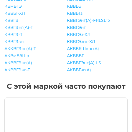
КВмВГЭ
КВВБЭ
КВВБГ-ХЛ
КВВБГз
КВВГЭ
КВВГЭнг(A)-FRLSLTx
КВВГЭнг(A)-Т
КВВГЭнг
КВВГЭ-Т
КВВГЭз-ХЛ
КВВГЭзнг
КВВГЭзнг-ХЛ
АККВГЭнг(A)-Т
АКВБбШвнг(A)
АКВмБбШв
АКВВБГ
АКВВГЭнг(A)
АКВВГЭнг(A)-LS
АКВВГЭнг-Т
АКВВГнг(A)
С этой маркой часто покупают