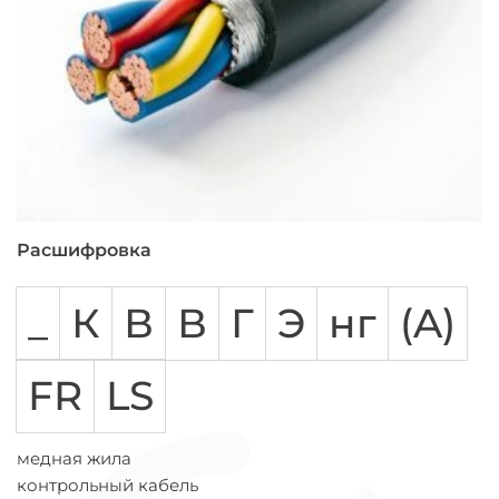
Расшифровка
_
К
В
В
Г
Э
нг
(A)
FR
LS
медная жила
контрольный кабель