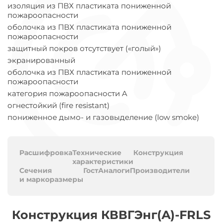
изоляция из ПВХ пластиката пониженной
пожароопасности
оболочка из ПВХ пластиката пониженной
пожароопасности
защитный покров отсутствует («голый»)
экранированный
оболочка из ПВХ пластиката пониженной
пожароопасности
категория пожароопасности A
огнестойкий (fire resistant)
пониженное дымо- и газовыделение (low smoke)
Расшифровка
Технические
Конструкция
характеристики
Сечения
Гост
Аналоги
Производители
и маркоразмеры
Конструкция КВВГЭнг(A)-FRLS