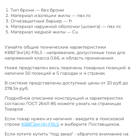
Тип брони
—
без брони
Материал изоляции жилы
—
пвх лс
Огнезащитный барьер
—
fr
Материал наружной оболочки (шланга)
—
пвх лс
Материал медной жилы
—
Cu
Узнайте общие технические характеристики
КВВГЭнг(A)-FRLS - напряжение, допустимые токи для
напряжений класса 0.66, и область применения .
Ниже представлен весь перечень товарных позиций: в
наличии 50 позиций в 5 городах и 4 странах.
В системе представлены доступные цены от 20 руб до
378.34 руб.
Подробное описание конструкций и характеристик
согласно ГОСТ 26411-85 можете узнать на страницах
Товаров .
Если товар нужен из наличия - введите в поисковой
строке
КВВГЭнг(A)-FRLS
и выберите Поставщиков.
Если хотите купить "под заказ" - обратите внимание на