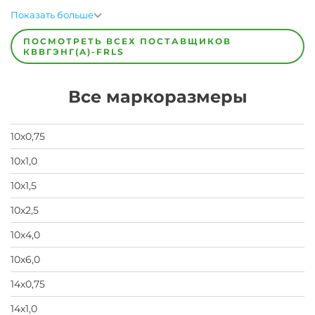
Завод
Завод-
Показать больше
изготовитель
предпочел
ПОСМОТРЕТЬ ВСЕХ ПОСТАВЩИКОВ
скрыть
КВВГЭНГ(A)-FRLS
свои
данные
заявка
Все маркоразмеры
на
завод
10х0,75
10х1,0
10х1,5
10х2,5
10х4,0
10х6,0
14х0,75
14х1,0