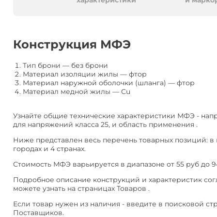
алюминия
Анал
характеристики
и марко
или
Заме
Разместить
Конструкция МФЭ
тендер
Тип брони
—
без брони
Материал изоляции жилы
—
фтор
Материал наружной оболочки (шланга)
—
фтор
Материал медной жилы
—
Cu
Узнайте общие технические характеристики МФЭ - нап
для напряжений класса 25, и область применения .
Ниже представлен весь перечень товарных позиций: в
городах и 4 странах.
Стоимость МФЭ варьируется в диапазоне от 55 руб до 9
Подробное описание конструкций и характеристик согла
можете узнать на страницах Товаров .
Если товар нужен из наличия - введите в поисковой ст
Поставщиков.