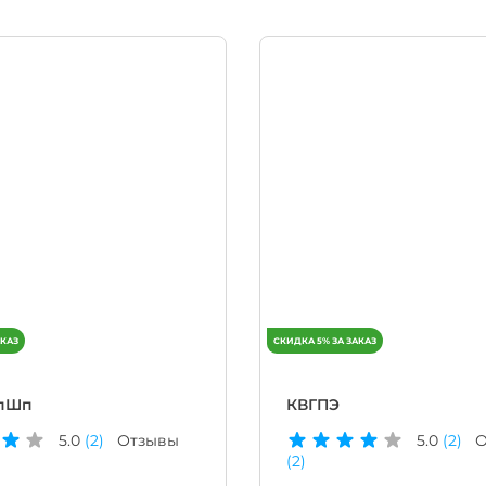
пШп
КВГПЭ
5.0
(2)
Отзывы
5.0
(2)
О
(2)