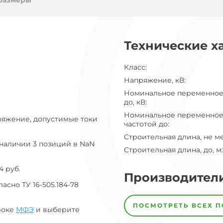
ог
размеры
ну
Технические х
Класс
:
Напряжение, кВ
:
Номинальное переменное
до, кВ
:
Номинальное переменное
ряжение, допустимые токи
частотой до
:
Строительная длина, не м
 наличии 3 позиций в NaN
Строительная длина, до, м
:
4 руб.
Производител
сно ТУ 16-505.184-78
Завод
Завод-
ПОСМОТРЕТЬ ВСЕХ 
изготовитель
роке
МФЭ
и выберите
предпочел