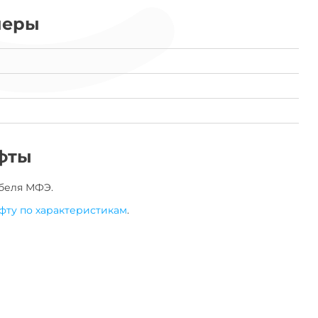
меры
фты
беля
МФЭ
.
фту по характеристикам
.