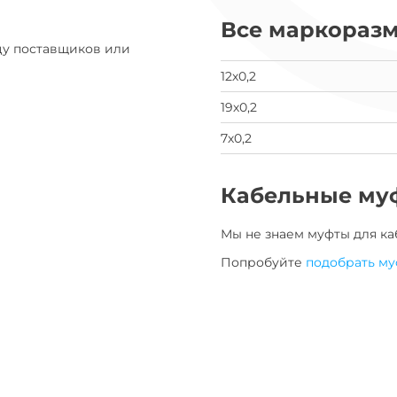
скрыть
свои
Все маркораз
данные
цу поставщиков или
заявка
на
12х0,2
завод
19х0,2
7х0,2
Кабельные му
Мы не знаем муфты для
ка
Попробуйте
подобрать му