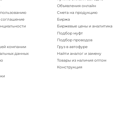
и
Объявления онлайн
спользованию
Смета на продукцию
 соглашение
Биржа
енциальности
Биржевые цены и аналитика
Подбор муфт
Подбор проводов
шей компании
Груз в автофуре
альных данных
Найти аналог и замену
но
Товары из наличия оптом
Конструкция
вки