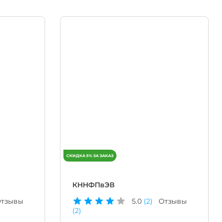
КННФПвЭВ
тзывы
5.0
(2)
Отзывы
(2)