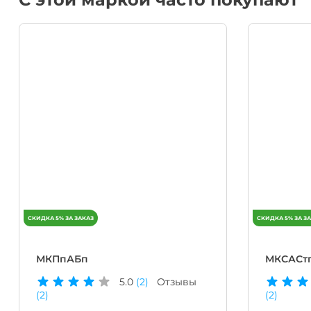
МКПпАБп
МКСАСт
5.0
(2)
Отзывы
(2)
(2)