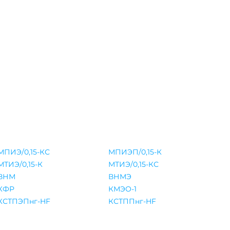
МПИЭ/0,15-КС
МПИЭП/0,15-К
МТИЭ/0,15-К
МТИЭ/0,15-КС
ВНМ
ВНМЭ
КФР
КМЭО-1
КСТПЭПнг-HF
КСТППнг-HF