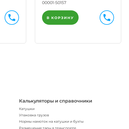
00001-50157
В КОРЗИНУ
Телегр
Бот
|
Мгнов
опове
Калькуляторы и справочники
Катушки
Упаковка грузов
Нормы намоток на катушки и бухты
Размещение тары в транспорте