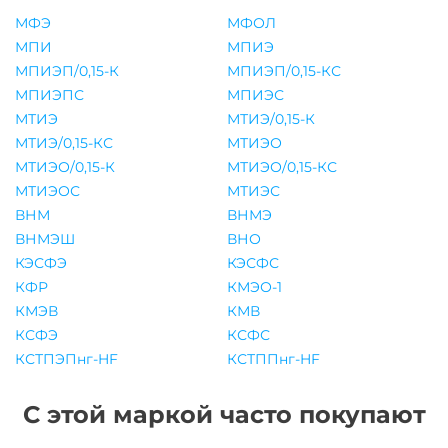
МФЭ
МФОЛ
МПИ
МПИЭ
МПИЭП/0,15-К
МПИЭП/0,15-КС
МПИЭПС
МПИЭС
МТИЭ
МТИЭ/0,15-К
МТИЭ/0,15-КС
МТИЭО
МТИЭО/0,15-К
МТИЭО/0,15-КС
МТИЭОС
МТИЭС
ВНМ
ВНМЭ
ВНМЭШ
ВНО
КЭСФЭ
КЭСФС
КФР
КМЭО-1
КМЭВ
КМВ
КСФЭ
КСФС
КСТПЭПнг-HF
КСТППнг-HF
С этой маркой часто покупают