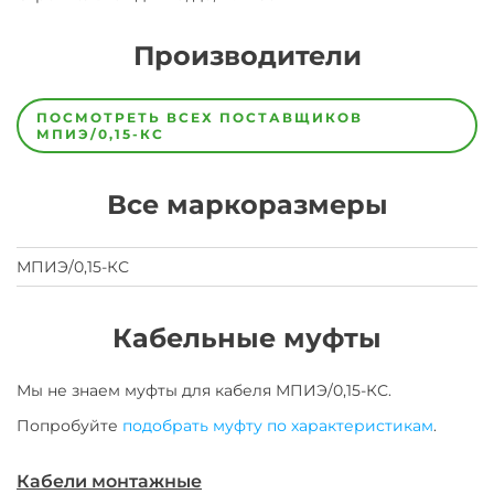
Производители
Завод
Завод-
ПОСМОТРЕТЬ ВСЕХ ПОСТАВЩИКОВ
изготовитель
МПИЭ/0,15-КС
предпочел
скрыть
свои
Все маркоразмеры
данные
заявка
на
завод
МПИЭ/0,15-КС
Кабельные муфты
Мы не знаем муфты для
кабеля
МПИЭ/0,15-КС
.
Попробуйте
подобрать муфту по характеристикам
.
Кабели монтажные