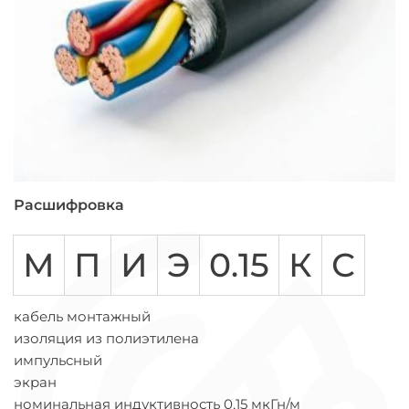
Расшифровка
М
П
И
Э
0.15
К
С
кабель монтажный
изоляция из полиэтилена
импульсный
экран
номинальная индуктивность 0,15 мкГн/м