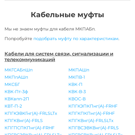
Кабельные муфты
Мы не знаем муфты для
кабеля
МКПАБп
.
Попробуйте
подобрать муфту по характеристикам
.
Кабели для систем связи, сигнализации и
телекоммуникаций
МКГСАБпШп
МКПАШп
МКПпАШп
МКПВ-1
МКСБГ
КВК-П
КВК-Пт-3ф
КВК-В-3
КВКвпп-2П
КВОС-В
КВТ-П-2
КПГКЭПКПнг(A)-FRHF
КПГКЭВКГнг(A)-FRLSLTx
КПГКПКПнг(A)-FRHF
КПГКВнг(A)-FRLS
КПГКВнг(A)-FRLSLTx
КПГПСПКПнг(A)-FRHF
КПГВСЭВКВнг(A)-FRLS