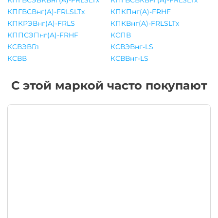
КПГВСЭВКВнг(A)-FRLSLTx
КПГВСВКВнг(A)-FRLSLTx
КПГВСВнг(A)-FRLSLTx
КПКПнг(A)-FRHF
КПКРЭВнг(A)-FRLS
КПКВнг(A)-FRLSLTx
КППСЭПнг(A)-FRHF
КСПВ
КСВЭВГл
КСВЭВнг-LS
КСВВ
КСВВнг-LS
С этой маркой часто покупают