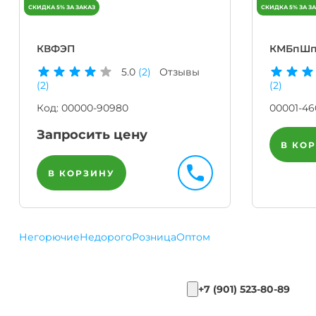
КВФЭП
КМБпШп
5.0
(2)
Отзывы
(2)
(2)
Код:
00000-90980
00001-46
Запросить цену
В КО
В КОРЗИНУ
Негорючие
Недорого
Розница
Оптом
+7 (901) 523-80-89