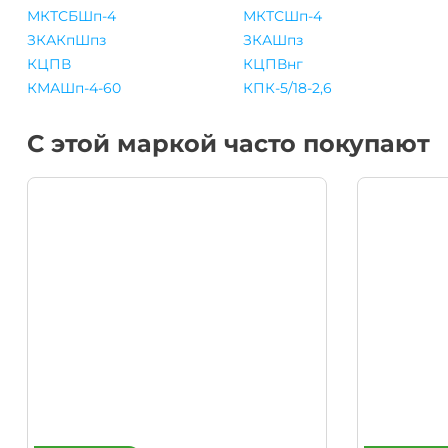
МКТСБШп-4
МКТСШп-4
ЗКАКпШпз
ЗКАШпз
КЦПВ
КЦПВнг
КМАШп-4-60
КПК-5/18-2,6
С этой маркой часто покупают