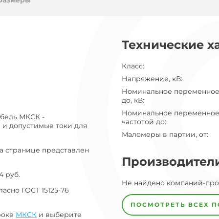
ог
размеры
ну
Технические х
Класс
:
Напряжение, кВ
:
Номинальное переменное
до, кВ
:
Номинальное переменное
абель МКСК -
частотой до
:
 и допустимые токи для
Маломеры в партии, от
:
На странице представлен
Производител
4 руб.
Завод
Не найдено компаний-пр
Завод-
асно ГОСТ 15125-76
изготовитель
предпочел
ПОСМОТРЕТЬ ВСЕХ 
скрыть
роке
МКСК
и выберите
свои