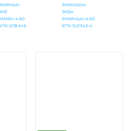
ЗКАКпШп
ЗКАКпШпм
ЗКВ
ЗКВм
КМАБп-4-60
КМАКпШп-4-60
КПК-5/18-6+6
КПК-9,2/34,5-4