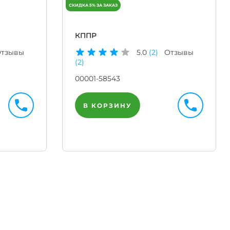
КППР
тзывы
5.0
(2)
Отзывы
(2)
00001-58543
В КОРЗИНУ
Телегр
Бот
|