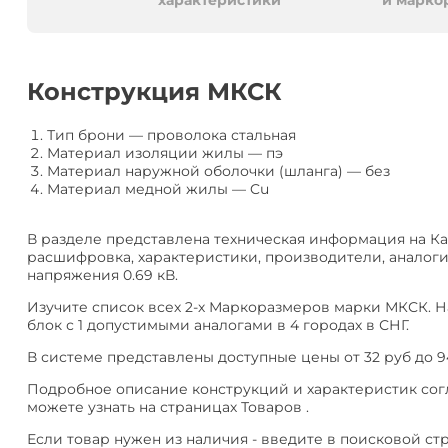
алюминия
Анал
характеристики
и марко
или
Заме
Разместить
Конструкция МКСК
тендер
Тип брони
—
проволока стальная
Материал изоляции жилы
—
пэ
Материал наружной оболочки (шланга)
—
без
Материал медной жилы
—
Cu
В разделе представлена техническая информация на К
расшифровка, характеристики, производители, аналоги
напряжения 0.69 кВ.
Изучите список всех 2-х Маркоразмеров марки МКСК. 
блок с 1 допустимыми аналогами в 4 городах в СНГ.
В системе представлены доступные цены от 32 руб до 9
Подробное описание конструкций и характеристик согл
можете узнать на страницах Товаров .
Если товар нужен из наличия - введите в поисковой ст