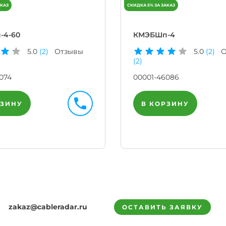
-4-60
КМЭБШп-4
5.0
(2)
Отзывы
5.0
(2)
О
(2)
074
00001-46086
РЗИНУ
В КОРЗИНУ
zakaz@cableradar.ru
ОСТАВИТЬ ЗАЯВКУ