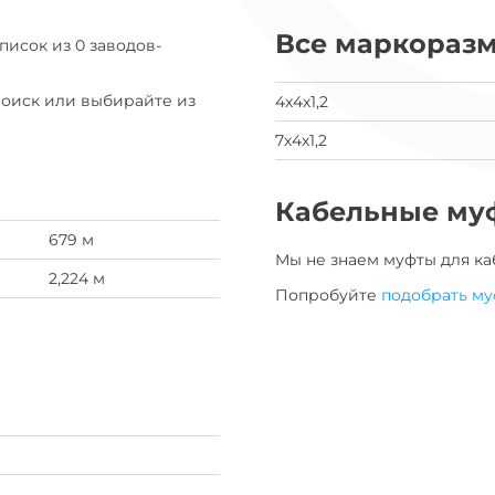
данные
Все маркораз
заявка
список из 0 заводов-
на
завод
Поиск или выбирайте из
4х4х1,2
7х4х1,2
Кабельные му
679 м
Мы не знаем муфты для
ка
2,224 м
Попробуйте
подобрать му