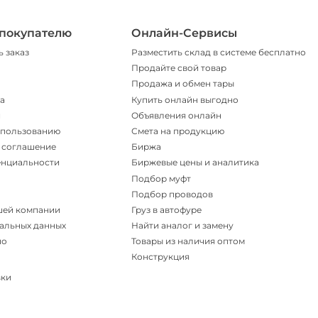
покупателю
Онлайн-Сервисы
ь заказ
Разместить склад в системе бесплатно
Продайте свой товар
Продажа и обмен тары
а
Купить онлайн выгодно
и
Объявления онлайн
спользованию
Смета на продукцию
 соглашение
Биржа
енциальности
Биржевые цены и аналитика
Подбор муфт
Подбор проводов
шей компании
Груз в автофуре
альных данных
Найти аналог и замену
но
Товары из наличия оптом
Конструкция
вки