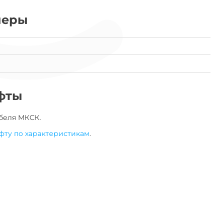
меры
фты
беля
МКСК
.
фту по характеристикам
.