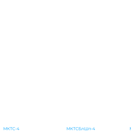
МКТС-4
МКТСБлШп-4