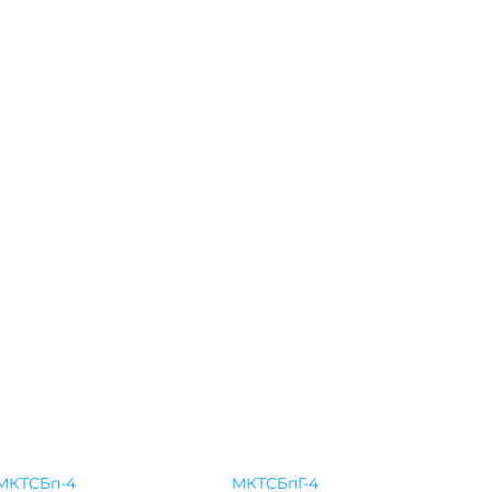
МКТСБп-4
МКТСБпГ-4