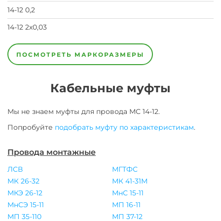
14-12 0,2
14-12 2х0,03
14-12
14-12
14-12
14-12
2х0,05
2х0,08
2х0,12
2х0,2
ПОСМОТРЕТЬ МАРКОРАЗМЕРЫ
Кабельные муфты
Мы не знаем муфты для
провода
МС 14-12
.
Попробуйте
подобрать муфту по характеристикам
.
Провода монтажные
ЛСВ
МГТФС
МК 26-32
МК 41-31М
МКЭ 26-12
МнС 15-11
МнСЭ 15-11
МП 16-11
МП 35-110
МП 37-12