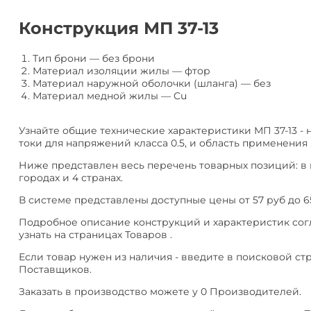
алюминия
Анал
или
Конструкция МП 37-13
Заме
Разместить
Тип брони
—
без брони
тендер
Материал изоляции жилы
—
фтор
Материал наружной оболочки (шланга)
—
без
Материал медной жилы
—
Cu
Узнайте общие технические характеристики МП 37-13 -
токи для напряжений класса 0.5, и область применения 
Ниже представлен весь перечень товарных позиций: в 
городах и 4 странах.
В системе представлены доступные цены от 57 руб до 6
Подробное описание конструкций и характеристик сог
узнать на страницах Товаров .
Если товар нужен из наличия - введите в поисковой ст
Поставщиков.
Заказать в производство можете у 0 Производителей.