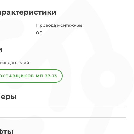
арактеристики
Провода монтажные
0.5
и
оизводителей
ПОСТАВЩИКОВ
МП 37-13
меры
фты