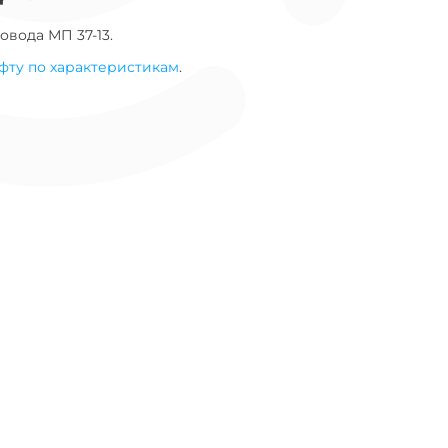
овода
МП 37-13
.
фту по характеристикам
.