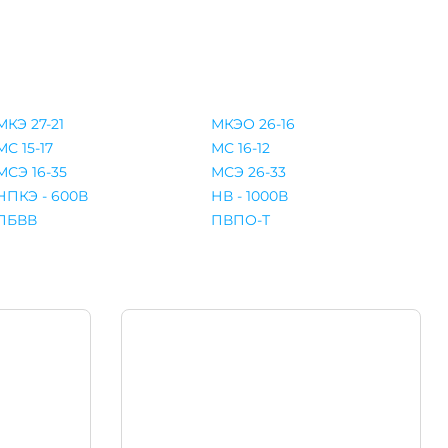
МКЭ 27-21
МКЭО 26-16
МС 15-17
МС 16-12
МСЭ 16-35
МСЭ 26-33
НПКЭ - 600В
НВ - 1000В
ПБВВ
ПВПО-Т