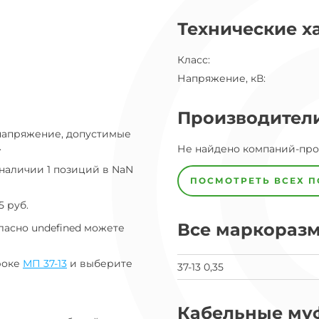
ог
Технические х
ну
Класс
:
Напряжение, кВ
:
Производител
 напряжение, допустимые
.
Завод
Не найдено компаний-пр
Завод-
изготовитель
наличии 1 позиций в NaN
предпочел
ПОСМОТРЕТЬ ВСЕХ 
скрыть
свои
5 руб.
данные
Все маркораз
заявка
ласно undefined можете
на
завод
роке
МП 37-13
и выберите
37-13 0,35
Кабельные му