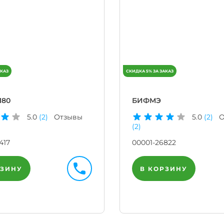
180
БИФМЭ
5.0
(2)
Отзывы
5.0
(2)
О
(2)
417
00001-26822
РЗИНУ
В КОРЗИНУ