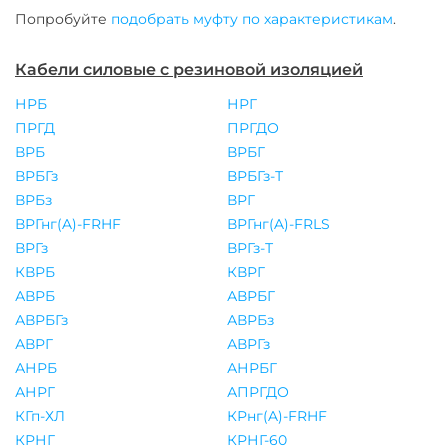
Попробуйте
подобрать муфту по характеристикам
.
Кабели силовые с резиновой изоляцией
НРБ
НРГ
ПРГД
ПРГДО
ВРБ
ВРБГ
ВРБГз
ВРБГз-Т
ВРБз
ВРГ
ВРГнг(A)-FRHF
ВРГнг(A)-FRLS
ВРГз
ВРГз-Т
КВРБ
КВРГ
АВРБ
АВРБГ
АВРБГз
АВРБз
АВРГ
АВРГз
АНРБ
АНРБГ
АНРГ
АПРГДО
КГп-ХЛ
КРнг(A)-FRHF
КРНГ
КРНГ-60