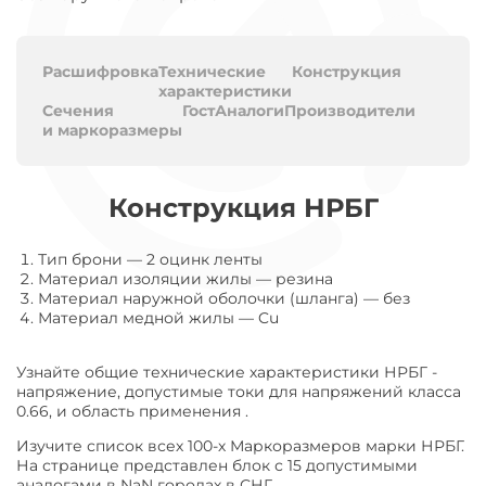
Расшифровка
Технические
Конструкция
характеристики
Сечения
Гост
Аналоги
Производители
и маркоразмеры
Конструкция НРБГ
Тип брони
—
2 оцинк ленты
Материал изоляции жилы
—
резина
Материал наружной оболочки (шланга)
—
без
Материал медной жилы
—
Cu
Узнайте общие технические характеристики НРБГ -
напряжение, допустимые токи для напряжений класса
0.66, и область применения .
Изучите список всех 100-х Маркоразмеров марки НРБГ.
На странице представлен блок с 15 допустимыми
аналогами в NaN городах в СНГ.