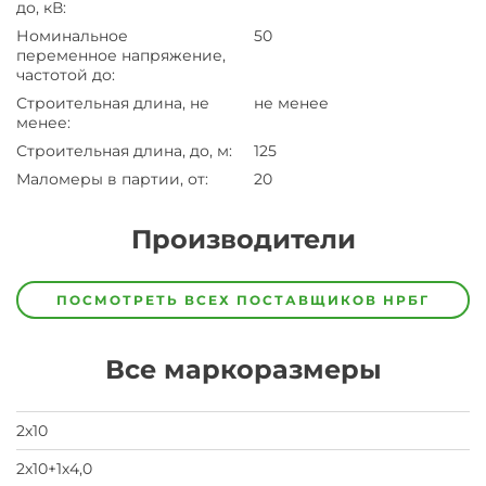
до, кВ
:
Номинальное
50
переменное напряжение,
частотой до
:
Строительная длина, не
не менее
менее
:
Строительная длина, до, м
:
125
Маломеры в партии, от
:
20
Производители
Завод
Завод-
ПОСМОТРЕТЬ ВСЕХ ПОСТАВЩИКОВ
НРБГ
изготовитель
предпочел
скрыть
Все маркоразмеры
свои
данные
заявка
на
2х10
завод
2х10+1х4,0